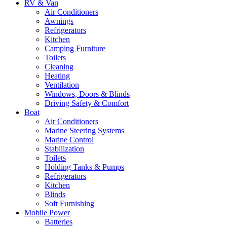
RV & Van
Air Conditioners
Awnings
Refrigerators
Kitchen
Camping Furniture
Toilets
Cleaning
Heating
Ventilation
Windows, Doors & Blinds
Driving Safety & Comfort
Boat
Air Conditioners
Marine Steering Systems
Marine Control
Stabilization
Toilets
Holding Tanks & Pumps
Refrigerators
Kitchen
Blinds
Soft Furnishing
Mobile Power
Batteries