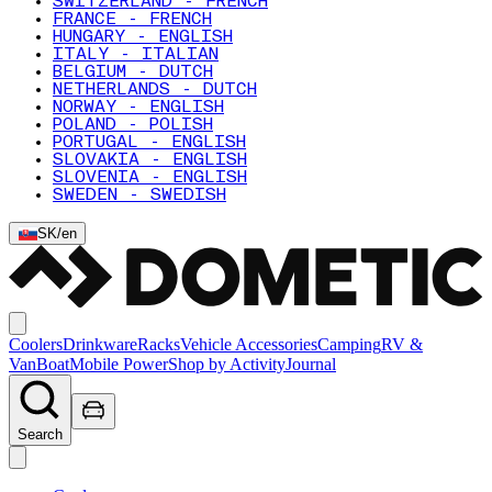
SWITZERLAND - FRENCH
FRANCE - FRENCH
HUNGARY - ENGLISH
ITALY - ITALIAN
BELGIUM - DUTCH
NETHERLANDS - DUTCH
NORWAY - ENGLISH
POLAND - POLISH
PORTUGAL - ENGLISH
SLOVAKIA - ENGLISH
SLOVENIA - ENGLISH
SWEDEN - SWEDISH
SK
/
en
Coolers
Drinkware
Racks
Vehicle Accessories
Camping
RV &
Van
Boat
Mobile Power
Shop by Activity
Journal
Search