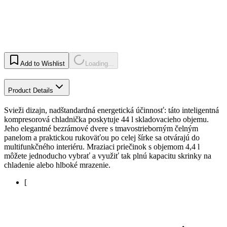
Add to Wishlist
Loading...
Product Details
Svieži dizajn, nadštandardná energetická účinnosť: táto inteligentná
kompresorová chladnička poskytuje 44 l skladovacieho objemu.
Jeho elegantné bezrámové dvere s tmavostrieborným čelným
panelom a praktickou rukoväťou po celej šírke sa otvárajú do
multifunkčného interiéru. Mraziaci priečinok s objemom 4,4 l
môžete jednoducho vybrať a využiť tak plnú kapacitu skrinky na
chladenie alebo hlboké mrazenie.
[