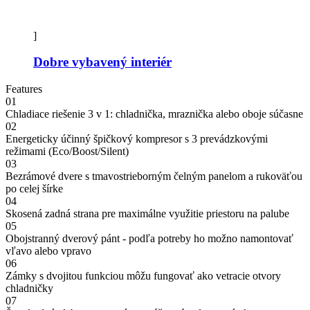
]
Dobre vybavený interiér
Features
01
Chladiace riešenie 3 v 1: chladnička, mraznička alebo oboje súčasne
02
Energeticky účinný špičkový kompresor s 3 prevádzkovými
režimami (Eco/Boost/Silent)
03
Bezrámové dvere s tmavostrieborným čelným panelom a rukoväťou
po celej šírke
04
Skosená zadná strana pre maximálne využitie priestoru na palube
05
Obojstranný dverový pánt - podľa potreby ho možno namontovať
vľavo alebo vpravo
06
Zámky s dvojitou funkciou môžu fungovať ako vetracie otvory
chladničky
07