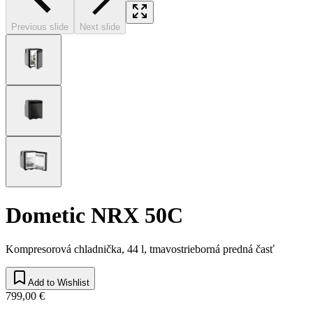
Previous slide
Next slide
Dometic NRX 50C
Kompresorová chladnička, 44 l, tmavostrieborná predná časť
Add to Wishlist
799,00 €