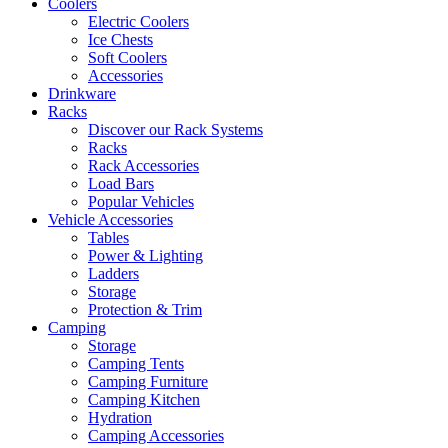
Coolers
Electric Coolers
Ice Chests
Soft Coolers
Accessories
Drinkware
Racks
Discover our Rack Systems
Racks
Rack Accessories
Load Bars
Popular Vehicles
Vehicle Accessories
Tables
Power & Lighting
Ladders
Storage
Protection & Trim
Camping
Storage
Camping Tents
Camping Furniture
Camping Kitchen
Hydration
Camping Accessories