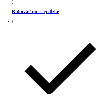
]
Rukoväť po celej dĺžke
[