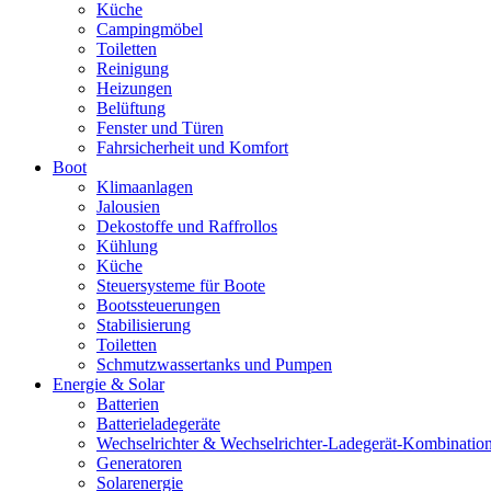
Küche
Campingmöbel
Toiletten
Reinigung
Heizungen
Belüftung
Fenster und Türen
Fahrsicherheit und Komfort
Boot
Klimaanlagen
Jalousien
Dekostoffe und Raffrollos
Kühlung
Küche
Steuersysteme für Boote
Bootssteuerungen
Stabilisierung
Toiletten
Schmutzwassertanks und Pumpen
Energie & Solar
Batterien
Batterieladegeräte
Wechselrichter & Wechselrichter-Ladegerät-Kombinatio
Generatoren
Solarenergie