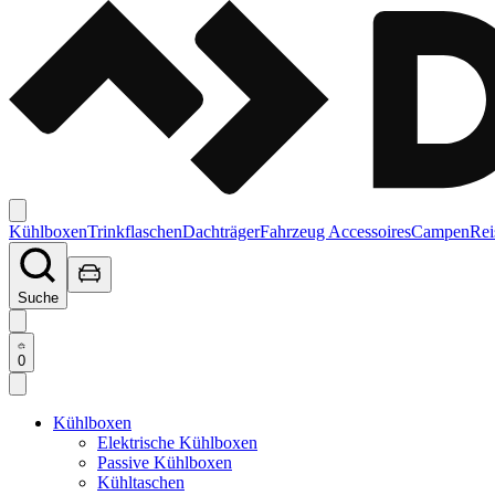
Kühlboxen
Trinkflaschen
Dachträger
Fahrzeug Accessoires
Campen
Rei
Suche
0
Kühlboxen
Elektrische Kühlboxen
Passive Kühlboxen
Kühltaschen