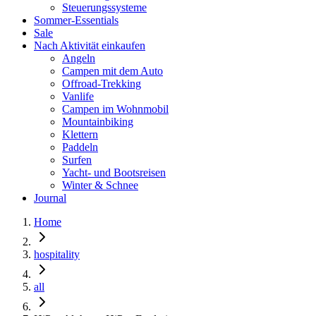
Steuerungssysteme
Sommer-Essentials
Sale
Nach Aktivität einkaufen
Angeln
Campen mit dem Auto
Offroad-Trekking
Vanlife
Campen im Wohnmobil
Mountainbiking
Klettern
Paddeln
Surfen
Yacht- und Bootsreisen
Winter & Schnee
Journal
Home
hospitality
all