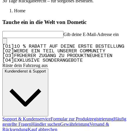
30 Tage Rückgaberecht – für sorgloses Bestellen.
Home
Tauche ein in die Welt von Dometic
Gib deine E-Mail-Adresse ein
[
0
1
]
10 % RABATT AUF DEINE ERSTE BESTELLUNG
[
0
2
]
WERDE EIN TEIL UNSERER COMMUNITY
[
0
3
]
FRÜHERER ZUGANG ZU PRODUKTNEUHEITEN
[
0
4
]
EXKLUSIVE SONDERANGEBOTE
Rüste dein Fahrzeug aus
Kundendienst & Support
Support & Kundenservice
Formular zur Produktregistrierung
Häufig
gestellte Fragen
Händler suchen
Gewährleistung
Versand &
Rücksendung
Kauf abbrechen