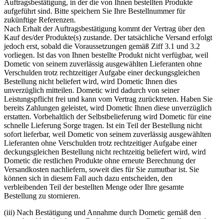
Auftragsbestätigung, in der die von Ihnen bestellten Produkte
aufgeführt sind. Bitte speichern Sie Ihre Bestellnummer für
zukünftige Referenzen.
Nach Erhalt der Auftragsbestätigung kommt der Vertrag über den
Kauf des/der Produkte(s) zustande. Der tatsächliche Versand erfolgt
jedoch erst, sobald die Voraussetzungen gemäß Ziff 3.1 und 3.2
vorliegen. Ist das von Ihnen bestellte Produkt nicht verfügbar, weil
Dometic von seinem zuverlässig ausgewählten Lieferanten ohne
Verschulden trotz rechtzeitiger Aufgabe einer deckungsgleichen
Bestellung nicht beliefert wird, wird Dometic Ihnen dies
unverzüglich mitteilen. Dometic wird dadurch von seiner
Leistungspflicht frei und kann vom Vertrag zurücktreten. Haben Sie
bereits Zahlungen geleistet, wird Dometic Ihnen diese unverzüglich
erstatten. Vorbehaltlich der Selbstbelieferung wird Dometic für eine
schnelle Lieferung Sorge tragen. Ist ein Teil der Bestellung nicht
sofort lieferbar, weil Dometic von seinem zuverlässig ausgewählten
Lieferanten ohne Verschulden trotz rechtzeitiger Aufgabe einer
deckungsgleichen Bestellung nicht rechtzeitig beliefert wird, wird
Dometic die restlichen Produkte ohne erneute Berechnung der
Versandkosten nachliefern, soweit dies für Sie zumutbar ist. Sie
können sich in diesem Fall auch dazu entscheiden, den
verbleibenden Teil der bestellten Menge oder Ihre gesamte
Bestellung zu stornieren.
(iii) Nach Bestätigung und Annahme durch Dometic gemäß den