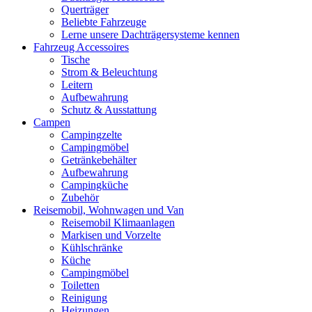
Querträger
Beliebte Fahrzeuge
Lerne unsere Dachträgersysteme kennen
Fahrzeug Accessoires
Tische
Strom & Beleuchtung
Leitern
Aufbewahrung
Schutz & Ausstattung
Campen
Campingzelte
Campingmöbel
Getränkebehälter
Aufbewahrung
Campingküche
Zubehör
Reisemobil, Wohnwagen und Van
Reisemobil Klimaanlagen
Markisen und Vorzelte
Kühlschränke
Küche
Campingmöbel
Toiletten
Reinigung
Heizungen