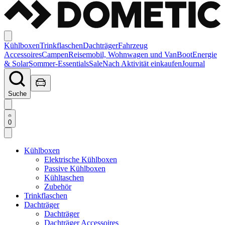
Kühlboxen
Trinkflaschen
Dachträger
Fahrzeug
Accessoires
Campen
Reisemobil, Wohnwagen und Van
Boot
Energie
& Solar
Sommer-Essentials
Sale
Nach Aktivität einkaufen
Journal
Suche
0
Kühlboxen
Elektrische Kühlboxen
Passive Kühlboxen
Kühltaschen
Zubehör
Trinkflaschen
Dachträger
Dachträger
Dachträger Accessoires