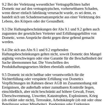
9.2 Bei der Verletzung wesentlicher Vertragspflichten haftet
Dometic nur auf den vertragstypischen, vorhersehbaren Schaden,
wenn dieser einfach fahrlässig verursacht wurde, es sei denn, es
handelt sich um Schadensersatzansprüche aus einer Verletzung des
Lebens, des Körpers oder der Gesundheit.
9.3 Die Haftungsbeschränkungen der Abs 9.1 und 9.2 gelten auch
zugunsten der gesetzlichen Vertreter und Erfüllungsgehilfen von
Dometic, wenn Ansprüche direkt gegen diese geltend gemacht
werden.
9.4 Die sich aus Abs 9.1 und 9.2 ergebenden
Haftungsbeschränkungen gelten nicht, soweit Dometic den Mangel
arglistig verschwiegen oder eine Garantie für die Beschaffenheit der
Sache übernommen hat. Die Vorschriften des
Produkthaftungsgesetzes bleiben ebenfalls unberührt.
9.5 Dometic ist nicht haftbar oder verantwortlich für die
Nichterfüllung oder verspätete Erfüllung von Dometics
Verpflichtungen im Rahmen dieser AGB im Zusammenhang mit
Ereignissen, die außerhalb seiner zumutbaren Kontrolle liegen,
einschließlich, aber nicht beschränkt auf höhere Gewalt, Feuer,
Überschwemmung, Unwetter, Katastrophen, Explosionen, Krieg
(ob erklärt oder nicht), Terrorakte, Arbeitskämpfe (ob mit oder ohne
Beteiligung seiner Mitarbeiter), Pandemien oder Epidemien,