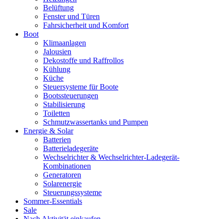
Belüftung
Fenster und Türen
Fahrsicherheit und Komfort
Boot
Klimaanlagen
Jalousien
Dekostoffe und Raffrollos
Kühlung
Küche
Steuersysteme für Boote
Bootssteuerungen
Stabilisierung
Toiletten
Schmutzwassertanks und Pumpen
Energie & Solar
Batterien
Batterieladegeräte
Wechselrichter & Wechselrichter-Ladegerät-
Kombinationen
Generatoren
Solarenergie
Steuerungssysteme
Sommer-Essentials
Sale
Nach Aktivität einkaufen