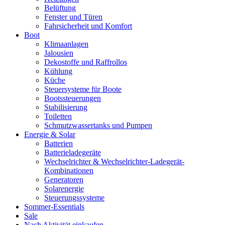
Belüftung
Fenster und Türen
Fahrsicherheit und Komfort
Boot
Klimaanlagen
Jalousien
Dekostoffe und Raffrollos
Kühlung
Küche
Steuersysteme für Boote
Bootssteuerungen
Stabilisierung
Toiletten
Schmutzwassertanks und Pumpen
Energie & Solar
Batterien
Batterieladegeräte
Wechselrichter & Wechselrichter-Ladegerät-
Kombinationen
Generatoren
Solarenergie
Steuerungssysteme
Sommer-Essentials
Sale
Nach Aktivität einkaufen