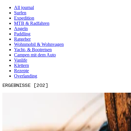
All journal
Surfen
Expedition
MTB & Radfahren
Angeln
Paddling
Ratgeber
Wohnmobil & Wohnvagen
Yacht- & Bootreisen
Campen mit dem Auto
Vanlife
Klettern
Rezepte
Overlanding
ERGEBNISSE [202]