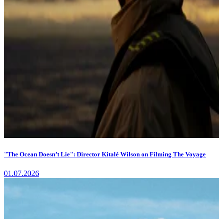
"The Ocean Doesn’t Lie": Director Kitalé Wilson on Filming The Voyage
01.07.2026