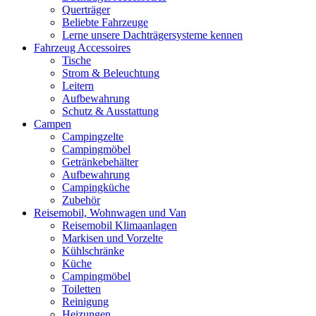
Querträger
Beliebte Fahrzeuge
Lerne unsere Dachträgersysteme kennen
Fahrzeug Accessoires
Tische
Strom & Beleuchtung
Leitern
Aufbewahrung
Schutz & Ausstattung
Campen
Campingzelte
Campingmöbel
Getränkebehälter
Aufbewahrung
Campingküche
Zubehör
Reisemobil, Wohnwagen und Van
Reisemobil Klimaanlagen
Markisen und Vorzelte
Kühlschränke
Küche
Campingmöbel
Toiletten
Reinigung
Heizungen