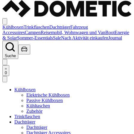
Kühlboxen
Trinkflaschen
Dachträger
Fahrzeug
Accessoires
Campen
Reisemobil, Wohnwagen und Van
Boot
Energie
& Solar
Sommer-Essentials
Sale
Nach Aktivität einkaufen
Journal
Suche
0
Kühlboxen
Elektrische Kühlboxen
Passive Kühlboxen
Kühltaschen
Zubehör
Trinkflaschen
Dachträger
Dachträger
Dachträger Accessoires