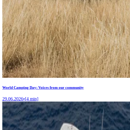
World Camping Day: Voices from our community
29.06.2026
•
[
4
min]