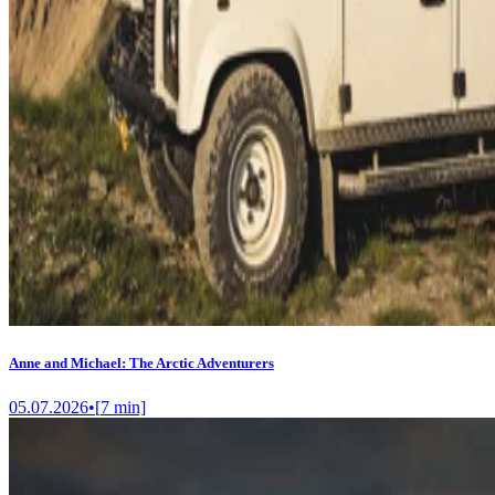
Anne and Michael: The Arctic Adventurers
05.07.2026
•
[
7
min]