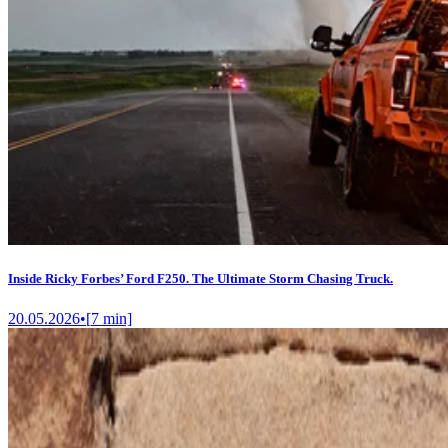
Inside Ricky Forbes’ Ford F250. The Ultimate Storm Chasing Truck.
20.05.2026
•
[
7
min]