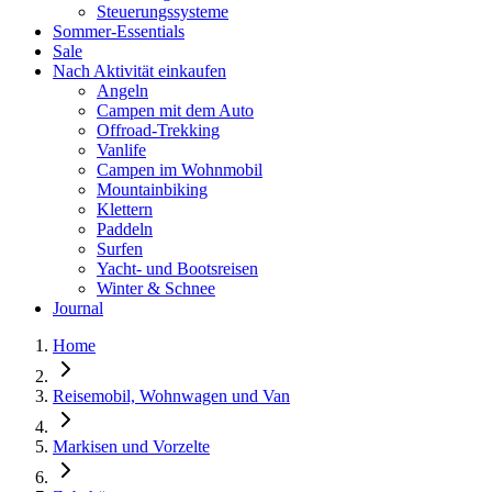
Steuerungssysteme
Sommer-Essentials
Sale
Nach Aktivität einkaufen
Angeln
Campen mit dem Auto
Offroad-Trekking
Vanlife
Campen im Wohnmobil
Mountainbiking
Klettern
Paddeln
Surfen
Yacht- und Bootsreisen
Winter & Schnee
Journal
Home
Reisemobil, Wohnwagen und Van
Markisen und Vorzelte