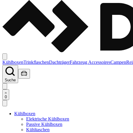
Kühlboxen
Trinkflaschen
Dachträger
Fahrzeug Accessoires
Campen
Rei
Suche
0
Kühlboxen
Elektrische Kühlboxen
Passive Kühlboxen
Kühltaschen