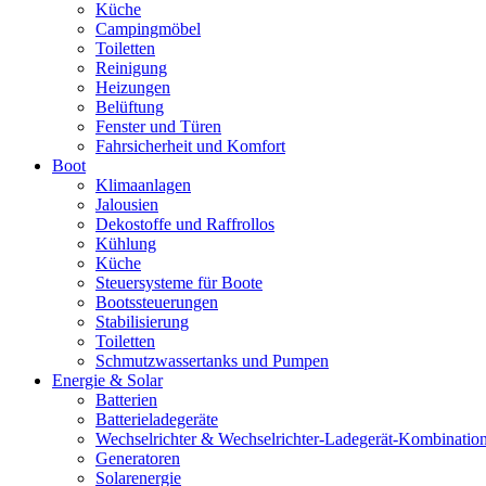
Küche
Campingmöbel
Toiletten
Reinigung
Heizungen
Belüftung
Fenster und Türen
Fahrsicherheit und Komfort
Boot
Klimaanlagen
Jalousien
Dekostoffe und Raffrollos
Kühlung
Küche
Steuersysteme für Boote
Bootssteuerungen
Stabilisierung
Toiletten
Schmutzwassertanks und Pumpen
Energie & Solar
Batterien
Batterieladegeräte
Wechselrichter & Wechselrichter-Ladegerät-Kombinatio
Generatoren
Solarenergie