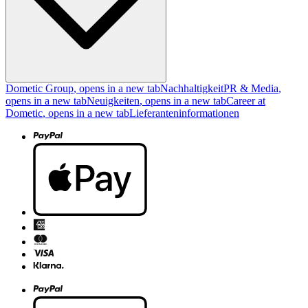
Dometic Group
, opens in a new tab
Nachhaltigkeit
PR & Media
,
opens in a new tab
Neuigkeiten
, opens in a new tab
Career at
Dometic
, opens in a new tab
Lieferanteninformationen