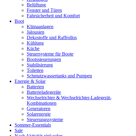
Belüftung
Fenster und Türen
Fahrsicherheit und Komfort
Boot
Klimaanlagen
Jalousien
Dekostoffe und Raffrollos
Kühlung
Küche
Steuersysteme für Boote
Bootssteuerungen
Stabilisierung
Toiletten
Schmutzwassertanks und Pumpen
Energie & Solar
Batterien
Batterieladegeräte
Wechselrichter & Wechselrichter-Ladegerät-
Kombinationen
Generatoren
Solarenergie
Steuerungssysteme
Sommer-Essentials
Sale
Nach Aktivität einkaufen