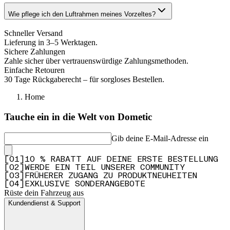
Wie pflege ich den Luftrahmen meines Vorzeltes?
Schneller Versand
Lieferung in 3–5 Werktagen.
Sichere Zahlungen
Zahle sicher über vertrauenswürdige Zahlungsmethoden.
Einfache Retouren
30 Tage Rückgaberecht – für sorgloses Bestellen.
Home
Tauche ein in die Welt von Dometic
Gib deine E-Mail-Adresse ein
[
0
1
]
10 % RABATT AUF DEINE ERSTE BESTELLUNG
[
0
2
]
WERDE EIN TEIL UNSERER COMMUNITY
[
0
3
]
FRÜHERER ZUGANG ZU PRODUKTNEUHEITEN
[
0
4
]
EXKLUSIVE SONDERANGEBOTE
Rüste dein Fahrzeug aus
Kundendienst & Support