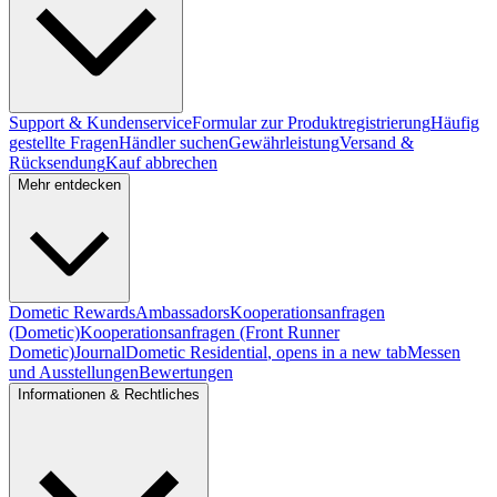
Support & Kundenservice
Formular zur Produktregistrierung
Häufig
gestellte Fragen
Händler suchen
Gewährleistung
Versand &
Rücksendung
Kauf abbrechen
Mehr entdecken
Dometic Rewards
Ambassadors
Kooperationsanfragen
(Dometic)
Kooperationsanfragen (Front Runner
Dometic)
Journal
Dometic Residential
, opens in a new tab
Messen
und Ausstellungen
Bewertungen
Informationen & Rechtliches