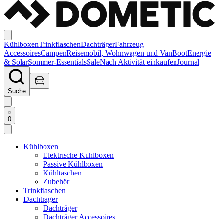
Kühlboxen
Trinkflaschen
Dachträger
Fahrzeug
Accessoires
Campen
Reisemobil, Wohnwagen und Van
Boot
Energie
& Solar
Sommer-Essentials
Sale
Nach Aktivität einkaufen
Journal
Suche
0
Kühlboxen
Elektrische Kühlboxen
Passive Kühlboxen
Kühltaschen
Zubehör
Trinkflaschen
Dachträger
Dachträger
Dachträger Accessoires