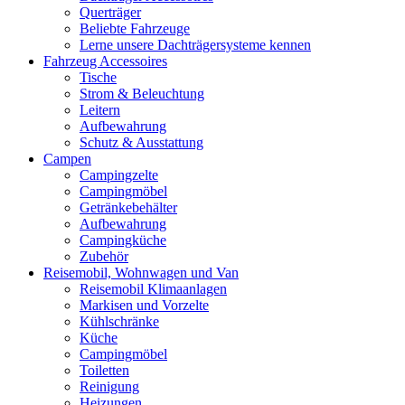
Querträger
Beliebte Fahrzeuge
Lerne unsere Dachträgersysteme kennen
Fahrzeug Accessoires
Tische
Strom & Beleuchtung
Leitern
Aufbewahrung
Schutz & Ausstattung
Campen
Campingzelte
Campingmöbel
Getränkebehälter
Aufbewahrung
Campingküche
Zubehör
Reisemobil, Wohnwagen und Van
Reisemobil Klimaanlagen
Markisen und Vorzelte
Kühlschränke
Küche
Campingmöbel
Toiletten
Reinigung
Heizungen