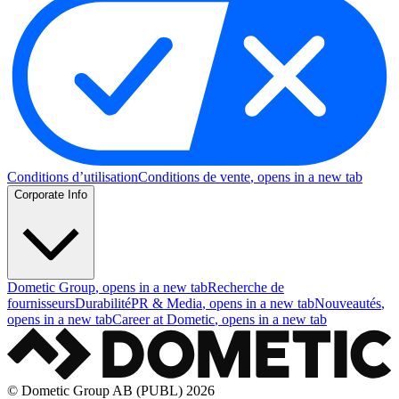
Conditions d’utilisation
Conditions de vente
, opens in a new tab
Corporate Info
Dometic Group
, opens in a new tab
Recherche de
fournisseurs
Durabilité
PR & Media
, opens in a new tab
Nouveautés
,
opens in a new tab
Career at Dometic
, opens in a new tab
© Dometic Group AB (PUBL) 2026