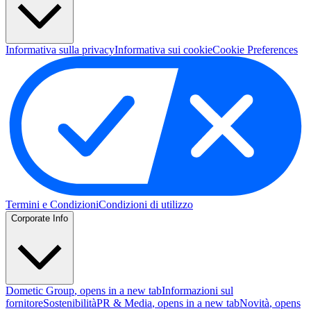
Informativa sulla privacy
Informativa sui cookie
Cookie Preferences
Termini e Condizioni
Condizioni di utilizzo
Corporate Info
Dometic Group
, opens in a new tab
Informazioni sul
fornitore
Sostenibilità
PR & Media
, opens in a new tab
Novità
, opens