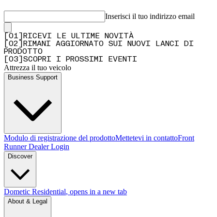
Inserisci il tuo indirizzo email
[
0
1
]
RICEVI LE ULTIME NOVITÀ
[
0
2
]
RIMANI AGGIORNATO SUI NUOVI LANCI DI
PRODOTTO
[
0
3
]
SCOPRI I PROSSIMI EVENTI
Attrezza il tuo veicolo
Business Support
Modulo di registrazione del prodotto
Mettetevi in contatto
Front
Runner Dealer Login
Discover
Dometic Residential
, opens in a new tab
About & Legal