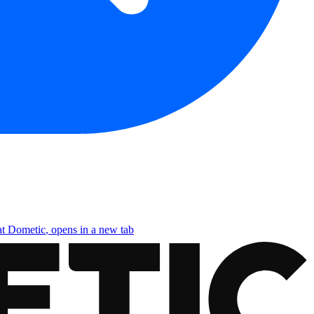
at Dometic
, opens in a new tab