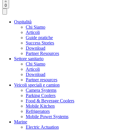
0
Ospitalità
Chi Siamo
Articoli
Guide pratiche
Success Stories
Download
Partner Resources
Settore sanitario
Chi Siamo
Articoli
Download
Partner resources
Veicoli speciali e camion
Camera Systems
Parking Coolers
Food & Beverage Coolers
Mobile Kitchen
Refrigerators
Mobile Power Systems
Marine
Electric Actuation