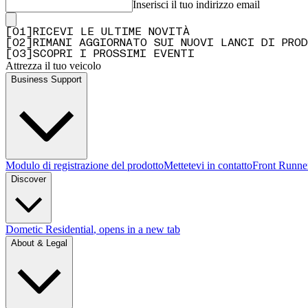
Inserisci il tuo indirizzo email
[
0
1
]
RICEVI LE ULTIME NOVITÀ
[
0
2
]
RIMANI AGGIORNATO SUI NUOVI LANCI DI PRO
[
0
3
]
SCOPRI I PROSSIMI EVENTI
Attrezza il tuo veicolo
Business Support
Modulo di registrazione del prodotto
Mettetevi in contatto
Front Runne
Discover
Dometic Residential
, opens in a new tab
About & Legal