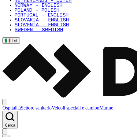
NETHERLANDS - DUTCH
NORWAY - ENGLISH
POLAND - POLISH
PORTUGAL - ENGLISH
SLOVAKIA - ENGLISH
SLOVENIA - ENGLISH
SWEDEN - SWEDISH
IT
/
it
Ospitalità
Settore sanitario
Veicoli speciali e camion
Marine
Cerca