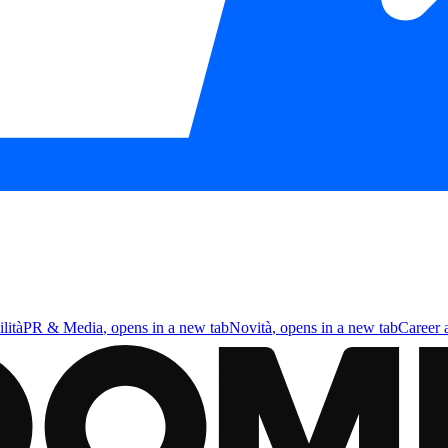
lità
PR & Media
, opens in a new tab
Novità
, opens in a new tab
Career 