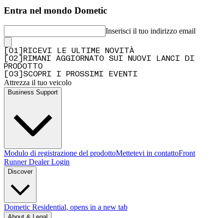
Entra nel mondo Dometic
Inserisci il tuo indirizzo email
[
0
1
]
RICEVI LE ULTIME NOVITÀ
[
0
2
]
RIMANI AGGIORNATO SUI NUOVI LANCI DI
PRODOTTO
[
0
3
]
SCOPRI I PROSSIMI EVENTI
Attrezza il tuo veicolo
Business Support
Modulo di registrazione del prodotto
Mettetevi in contatto
Front
Runner Dealer Login
Discover
Dometic Residential
, opens in a new tab
About & Legal