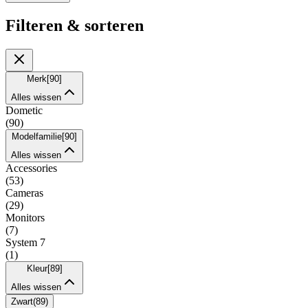
Filteren & sorteren
Merk
[
90
]
Alles wissen
Dometic
(
90
)
Modelfamilie
[
90
]
Alles wissen
Accessories
(
53
)
Cameras
(
29
)
Monitors
(
7
)
System 7
(
1
)
Kleur
[
89
]
Alles wissen
Zwart
(
89
)