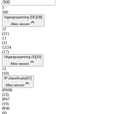
5
500
Ingangsspanning (DC)
[
39
]
Alles wissen
12
(
21
)
13
(
1
)
12/24
(
17
)
Uitgangsspanning (V)
[
10
]
Alles wissen
12
(
10
)
IP-classificatie
[
57
]
Alles wissen
IP69K
(
23
)
IP67
(
19
)
IP40
(
8
)