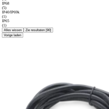
IP68
(
5
)
IP40/IP69k
(
1
)
IP65
(
1
)
Alles wissen
Zie resultaten
[
90
]
Vorige laden