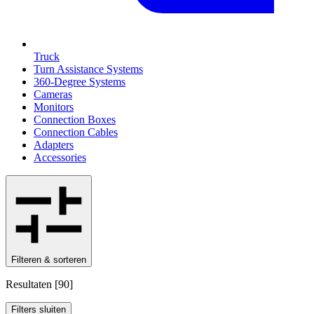
Truck
Turn Assistance Systems
360-Degree Systems
Cameras
Monitors
Connection Boxes
Connection Cables
Adapters
Accessories
Filteren & sorteren
Resultaten
[
90
]
Filters sluiten