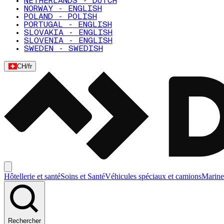
NETHERLANDS - DUTCH
NORWAY - ENGLISH
POLAND - POLISH
PORTUGAL - ENGLISH
SLOVAKIA - ENGLISH
SLOVENIA - ENGLISH
SWEDEN - SWEDISH
CH
/
fr
Hôtellerie et santé
Soins et Santé
Véhicules spéciaux et camions
Marine
Rechercher