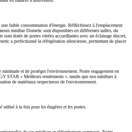
tant en matière d'innovation.
et une faible consommation d'énergie. Réfléchissez à l'emplacement
ateurs minibar Dometic sont disponibles en différentes tailles, du
s sont dotés de portes vitrées accueillantes avec un éclairage discret,
metic a perfectionné la réfrigération silencieuse, permettant de placer
que minimale et de protéger l'environnement. Notre engagement en
ERGY STAR « Meilleurs rendements », tandis que nos minibars à
lisation de matériaux respectueux de l'environnement.
tilisé à la fois pour les étagères et les portes.
tionnelles de ses minibars et réfrigérateurs compacts. Notre