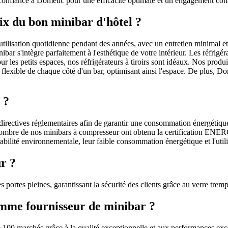
 confiance à Dometic pour une efficacité optimale et un engagement cons
oix du bon minibar d'hôtel ?
 utilisation quotidienne pendant des années, avec un entretien minimal 
r s'intègre parfaitement à l'esthétique de votre intérieur. Les réfrigér
 les petits espaces, nos réfrigérateurs à tiroirs sont idéaux. Nos produit
n flexible de chaque côté d'un bar, optimisant ainsi l'espace. De plus, Do
 ?
s directives réglementaires afin de garantir une consommation énergéti
. Nombre de nos minibars à compresseur ont obtenu la certification EN
rabilité environnementale, leur faible consommation énergétique et l'uti
ûr ?
ortes pleines, garantissant la sécurité des clients grâce au verre trempé u
omme fournisseur de minibar ?
00 marchés grâce à la qualité exceptionnelle et aux performances excep