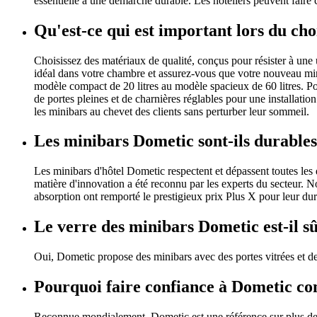
essentielle à une démarche durable. Les hôteliers peuvent faire
Qu'est-ce qui est important lors du ch
Choisissez des matériaux de qualité, conçus pour résister à une
idéal dans votre chambre et assurez-vous que votre nouveau miniba
modèle compact de 20 litres au modèle spacieux de 60 litres. Pour
de portes pleines et de charnières réglables pour une installatio
les minibars au chevet des clients sans perturber leur sommeil.
Les minibars Dometic sont-ils durables
Les minibars d'hôtel Dometic respectent et dépassent toutes le
matière d'innovation a été reconnu par les experts du secteur
absorption ont remporté le prestigieux prix Plus X pour leur du
Le verre des minibars Dometic est-il s
Oui, Dometic propose des minibars avec des portes vitrées et des p
Pourquoi faire confiance à Dometic c
Reconnue mondialement, Dometic est une référence sur plus de 1