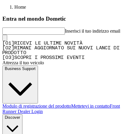
Home
Entra nel mondo Dometic
Inserisci il tuo indirizzo email
[
0
1
]
RICEVI LE ULTIME NOVITÀ
[
0
2
]
RIMANI AGGIORNATO SUI NUOVI LANCI DI
PRODOTTO
[
0
3
]
SCOPRI I PROSSIMI EVENTI
Attrezza il tuo veicolo
Business Support
Modulo di registrazione del prodotto
Mettetevi in contatto
Front
Runner Dealer Login
Discover