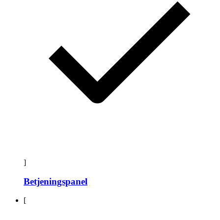
]
Betjeningspanel
[