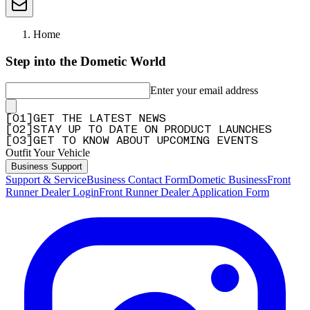
Home
Step into the Dometic World
Enter your email address
[
0
1
]
GET THE LATEST NEWS
[
0
2
]
STAY UP TO DATE ON PRODUCT LAUNCHES
[
0
3
]
GET TO KNOW ABOUT UPCOMING EVENTS
Outfit Your Vehicle
Business Support
Support & Service
Business Contact Form
Dometic Business
Front
Runner Dealer Login
Front Runner Dealer Application Form