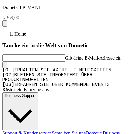
Dometic FK MAN1
€ 369,00
Home
Tauche ein in die Welt von Dometic
Gib deine E-Mail-Adresse ein
[
0
1
]
ERHALTEN SIE AKTUELLE NEUIGKEITEN
[
0
2
]
BLEIBEN SIE INFORMIERT ÜBER
PRODUKTNEUHEITEN
[
0
3
]
ERFAHREN SIE ÜBER KOMMENDE EVENTS
Rüste dein Fahrzeug aus
Business Support
Support & Kundenservice
Schreiben Sie uns
Dometic Business
,