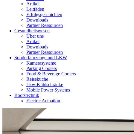
Artikel
Leitfäden
Erfolgsgeschichten
Downloads
Partner Ressourcen
Gesundheitswesen
Über uns
Artikel
Downloads
Partner Ressourcen
Sonderfahrzeuge und LKW
Kamerasysteme
Parking Coolers
Food & Beverage Coolers
Reiseküche
Lkw-Kühlschränke
Mobile Power Systems
Bootstechnik
Electric Actuation