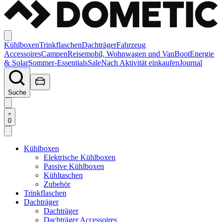
Kühlboxen
Trinkflaschen
Dachträger
Fahrzeug
Accessoires
Campen
Reisemobil, Wohnwagen und Van
Boot
Energie
& Solar
Sommer-Essentials
Sale
Nach Aktivität einkaufen
Journal
Suche
0
Kühlboxen
Elektrische Kühlboxen
Passive Kühlboxen
Kühltaschen
Zubehör
Trinkflaschen
Dachträger
Dachträger
Dachträger Accessoires