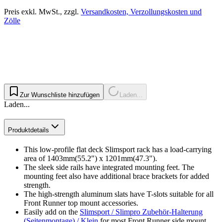
Preis exkl. MwSt., zzgl.
Versandkosten, Verzollungskosten und
Zölle
Zur Wunschliste hinzufügen
Laden...
Laden...
Produktdetails
This low-profile flat deck Slimsport rack has a load-carrying
area of 1403mm(55.2") x 1201mm(47.3").
The sleek side rails have integrated mounting feet. The
mounting feet also have additional brace brackets for added
strength.
The high-strength aluminum slats have T-slots suitable for all
Front Runner top mount accessories.
Easily add on the
Slimsport / Slimpro Zubehör-Halterung
(Seitenmontage) / Klein
for most Front Runner side mount