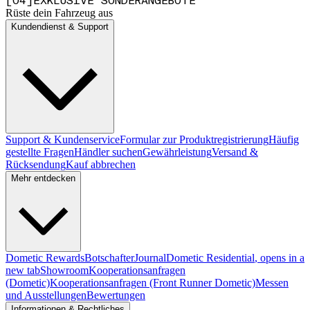
[
0
4
]
EXKLUSIVE SONDERANGEBOTE
Rüste dein Fahrzeug aus
Kundendienst & Support
Support & Kundenservice
Formular zur Produktregistrierung
Häufig
gestellte Fragen
Händler suchen
Gewährleistung
Versand &
Rücksendung
Kauf abbrechen
Mehr entdecken
Dometic Rewards
Botschafter
Journal
Dometic Residential
, opens in a
new tab
Showroom
Kooperationsanfragen
(Dometic)
Kooperationsanfragen (Front Runner Dometic)
Messen
und Ausstellungen
Bewertungen
Informationen & Rechtliches