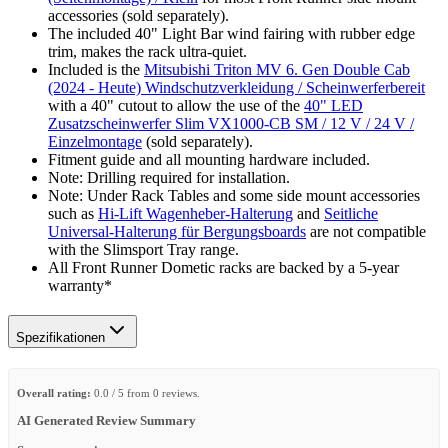
accessories (sold separately).
The included 40" Light Bar wind fairing with rubber edge
trim, makes the rack ultra-quiet.
Included is the
Mitsubishi Triton MV 6. Gen Double Cab
(2024 - Heute) Windschutzverkleidung / Scheinwerferbereit
with a 40" cutout to allow the use of the
40" LED
Zusatzscheinwerfer Slim VX1000-CB SM / 12 V / 24 V /
Einzelmontage
(sold separately).
Fitment guide and all mounting hardware included.
Note: Drilling required for installation.
Note: Under Rack Tables and some side mount accessories
such as
Hi-Lift Wagenheber-Halterung
and
Seitliche
Universal-Halterung für Bergungsboards
are not compatible
with the Slimsport Tray range.
All Front Runner Dometic racks are backed by a 5‑year
warranty*
Spezifikationen
Overall rating:
0.0 / 5 from 0 reviews.
AI Generated Review Summary