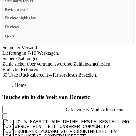
Summary topics
Review topics:
[].
Review highlights
Reviews
Q&A
Schneller Versand
Lieferung in 7-10 Werktagen.
Sichere Zahlungen
Zahle sicher über vertrauenswürdige Zahlungsmethoden.
Einfache Retouren
30 Tage Rückgaberecht – für sorgloses Bestellen.
Home
Tauche ein in die Welt von Dometic
Gib deine E-Mail-Adresse ein
[
0
1
]
10 % RABATT AUF DEINE ERSTE BESTELLUNG
[
0
2
]
WERDE EIN TEIL UNSERER COMMUNITY
[
0
3
]
FRÜHERER ZUGANG ZU PRODUKTNEUHEITEN