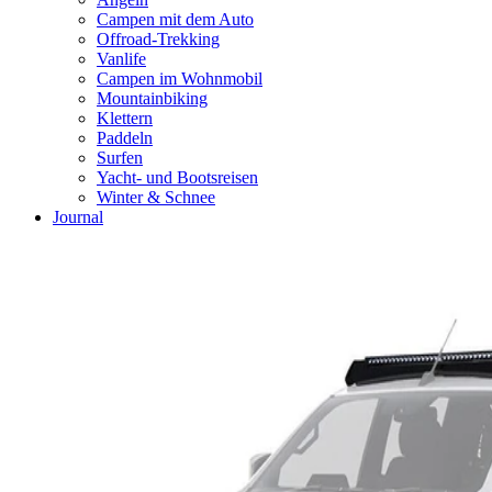
Campen mit dem Auto
Offroad-Trekking
Vanlife
Campen im Wohnmobil
Mountainbiking
Klettern
Paddeln
Surfen
Yacht- und Bootsreisen
Winter & Schnee
Journal