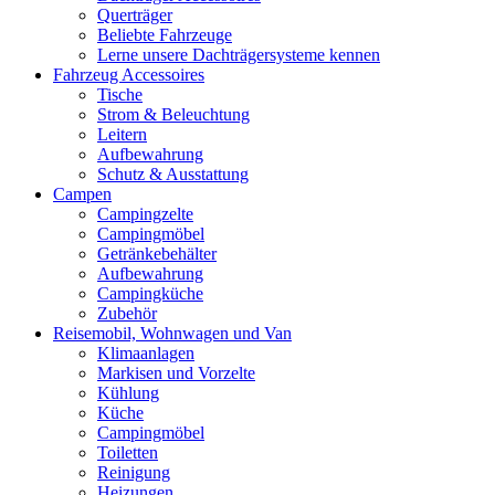
Querträger
Beliebte Fahrzeuge
Lerne unsere Dachträgersysteme kennen
Fahrzeug Accessoires
Tische
Strom & Beleuchtung
Leitern
Aufbewahrung
Schutz & Ausstattung
Campen
Campingzelte
Campingmöbel
Getränkebehälter
Aufbewahrung
Campingküche
Zubehör
Reisemobil, Wohnwagen und Van
Klimaanlagen
Markisen und Vorzelte
Kühlung
Küche
Campingmöbel
Toiletten
Reinigung
Heizungen