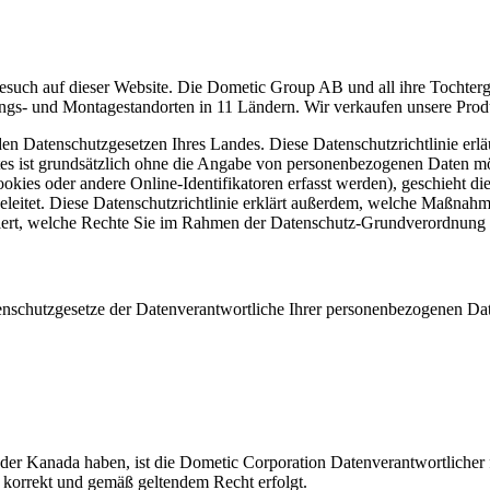
esuch auf dieser Website. Die Dometic Group AB und all ihre Tochterg
ngs- und Montagestandorten in 11 Ländern. Wir verkaufen unsere Prod
n Datenschutzgesetzen Ihres Landes. Diese Datenschutzrichtlinie erlä
tes ist grundsätzlich ohne die Angabe von personenbezogenen Daten m
ies oder andere Online-Identifikatoren erfasst werden), geschieht dies
geleitet. Diese Datenschutzrichtlinie erklärt außerdem, welche Maßna
formiert, welche Rechte Sie im Rahmen der Datenschutz-Grundverordn
chutzgesetze der Datenverantwortliche Ihrer personenbezogenen Date
oder Kanada haben, ist die Dometic Corporation Datenverantwortlicher 
 korrekt und gemäß geltendem Recht erfolgt.