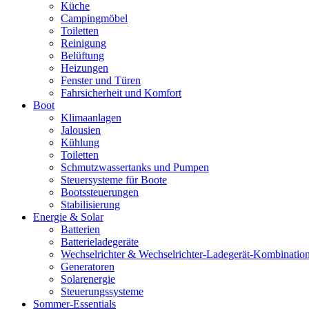
Küche
Campingmöbel
Toiletten
Reinigung
Belüftung
Heizungen
Fenster und Türen
Fahrsicherheit und Komfort
Boot
Klimaanlagen
Jalousien
Kühlung
Toiletten
Schmutzwassertanks und Pumpen
Steuersysteme für Boote
Bootssteuerungen
Stabilisierung
Energie & Solar
Batterien
Batterieladegeräte
Wechselrichter & Wechselrichter-Ladegerät-Kombinatio
Generatoren
Solarenergie
Steuerungssysteme
Sommer-Essentials