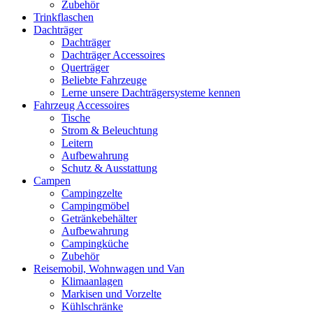
Zubehör
Trinkflaschen
Dachträger
Dachträger
Dachträger Accessoires
Querträger
Beliebte Fahrzeuge
Lerne unsere Dachträgersysteme kennen
Fahrzeug Accessoires
Tische
Strom & Beleuchtung
Leitern
Aufbewahrung
Schutz & Ausstattung
Campen
Campingzelte
Campingmöbel
Getränkebehälter
Aufbewahrung
Campingküche
Zubehör
Reisemobil, Wohnwagen und Van
Klimaanlagen
Markisen und Vorzelte
Kühlschränke