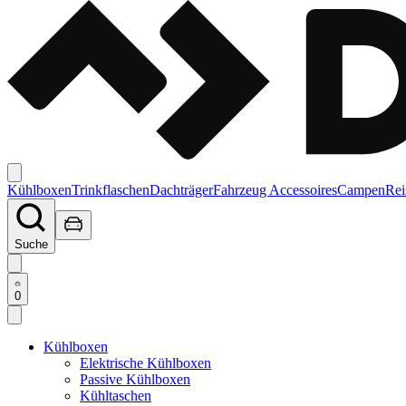
Kühlboxen
Trinkflaschen
Dachträger
Fahrzeug Accessoires
Campen
Rei
Suche
0
Kühlboxen
Elektrische Kühlboxen
Passive Kühlboxen
Kühltaschen