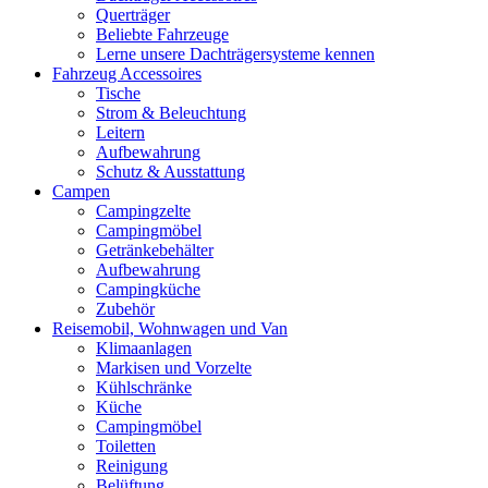
Querträger
Beliebte Fahrzeuge
Lerne unsere Dachträgersysteme kennen
Fahrzeug Accessoires
Tische
Strom & Beleuchtung
Leitern
Aufbewahrung
Schutz & Ausstattung
Campen
Campingzelte
Campingmöbel
Getränkebehälter
Aufbewahrung
Campingküche
Zubehör
Reisemobil, Wohnwagen und Van
Klimaanlagen
Markisen und Vorzelte
Kühlschränke
Küche
Campingmöbel
Toiletten
Reinigung
Belüftung