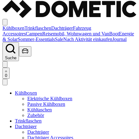
Kühlboxen
Trinkflaschen
Dachträger
Fahrzeug
Accessoires
Campen
Reisemobil, Wohnwagen und Van
Boot
Energie
& Solar
Sommer-Essentials
Sale
Nach Aktivität einkaufen
Journal
Suche
0
Kühlboxen
Elektrische Kühlboxen
Passive Kühlboxen
Kühltaschen
Zubehör
Trinkflaschen
Dachträger
Dachträger
Dachträger Accessoires