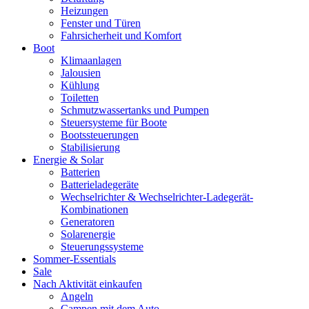
Heizungen
Fenster und Türen
Fahrsicherheit und Komfort
Boot
Klimaanlagen
Jalousien
Kühlung
Toiletten
Schmutzwassertanks und Pumpen
Steuersysteme für Boote
Bootssteuerungen
Stabilisierung
Energie & Solar
Batterien
Batterieladegeräte
Wechselrichter & Wechselrichter-Ladegerät-
Kombinationen
Generatoren
Solarenergie
Steuerungssysteme
Sommer-Essentials
Sale
Nach Aktivität einkaufen
Angeln
Campen mit dem Auto