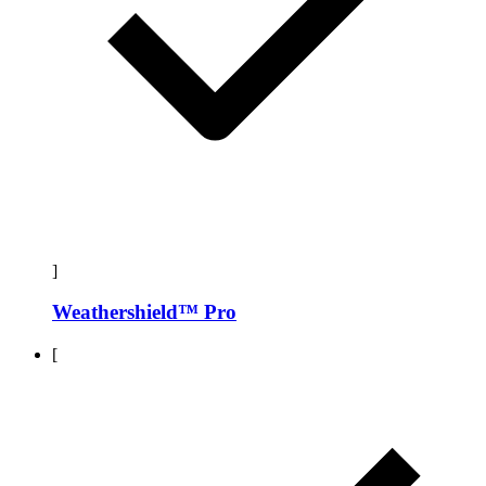
]
Weathershield™ Pro
[