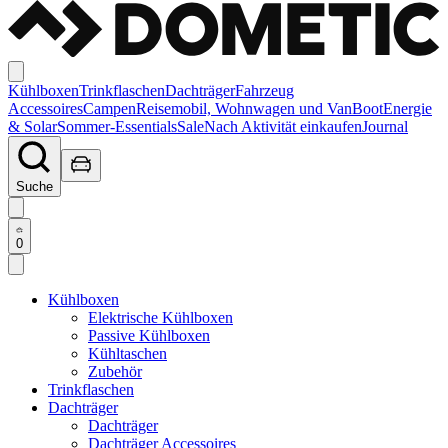
Kühlboxen
Trinkflaschen
Dachträger
Fahrzeug
Accessoires
Campen
Reisemobil, Wohnwagen und Van
Boot
Energie
& Solar
Sommer-Essentials
Sale
Nach Aktivität einkaufen
Journal
Suche
0
Kühlboxen
Elektrische Kühlboxen
Passive Kühlboxen
Kühltaschen
Zubehör
Trinkflaschen
Dachträger
Dachträger
Dachträger Accessoires