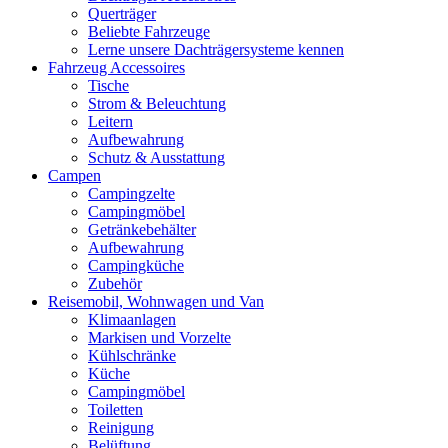
Querträger
Beliebte Fahrzeuge
Lerne unsere Dachträgersysteme kennen
Fahrzeug Accessoires
Tische
Strom & Beleuchtung
Leitern
Aufbewahrung
Schutz & Ausstattung
Campen
Campingzelte
Campingmöbel
Getränkebehälter
Aufbewahrung
Campingküche
Zubehör
Reisemobil, Wohnwagen und Van
Klimaanlagen
Markisen und Vorzelte
Kühlschränke
Küche
Campingmöbel
Toiletten
Reinigung
Belüftung