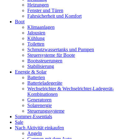
Heizungen
Fenster und Türen
Fahrsicherheit und Komfort
Boot
Klimaanlagen
Jalousien
Kühlung
Toiletten
Schmutzwassertanks und Pumpen
Steuersysteme für Boote
Bootssteuerungen
Stabilisierung
Energie & Solar
Batterien
Batterieladegeräte
Wechselrichter & Wechselrichter-Ladegerät-
Kombinationen
Generatoren
Solarenergie
Steuerungssysteme
Sommer-Essentials
Sale
Nach Aktivität einkaufen
Angeln
Campen mit dem Auto