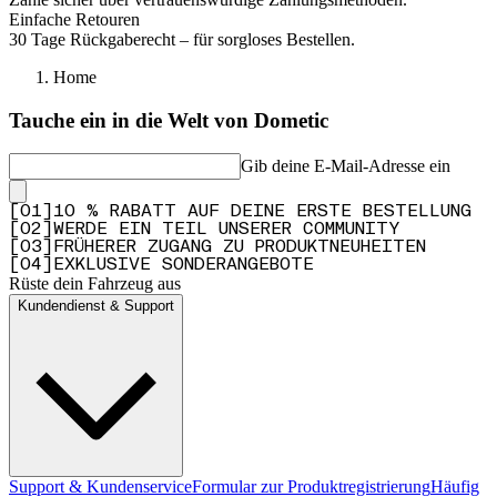
Einfache Retouren
30 Tage Rückgaberecht – für sorgloses Bestellen.
Home
Tauche ein in die Welt von Dometic
Gib deine E-Mail-Adresse ein
[
0
1
]
10 % RABATT AUF DEINE ERSTE BESTELLUNG
[
0
2
]
WERDE EIN TEIL UNSERER COMMUNITY
[
0
3
]
FRÜHERER ZUGANG ZU PRODUKTNEUHEITEN
[
0
4
]
EXKLUSIVE SONDERANGEBOTE
Rüste dein Fahrzeug aus
Kundendienst & Support
Support & Kundenservice
Formular zur Produktregistrierung
Häufig