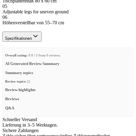
Tischplattenmaß 80 x 60 cm
05
Adjustable legs for uneven ground
06
Höhenverstellbar von 55–70 cm
Spezifikationen
Overall rating:
0.0 / 5 from 0 reviews.
AI Generated Review Summary
Summary topics
Review topics:
[].
Review highlights
Reviews
Q&A
Schneller Versand
Lieferung in 3–5 Werktagen.
Sichere Zahlungen
Zahle sicher über vertrauenswürdige Zahlungsmethoden.