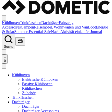
Kühlboxen
Trinkflaschen
Dachträger
Fahrzeug
Accessoires
Campen
Reisemobil, Wohnwagen und Van
Boot
Energie
& Solar
Sommer-Essentials
Sale
Nach Aktivität einkaufen
Journal
Suche
0
Kühlboxen
Elektrische Kühlboxen
Passive Kühlboxen
Kühltaschen
Zubehör
Trinkflaschen
Dachträger
Dachträger
Dachträger Accessoires