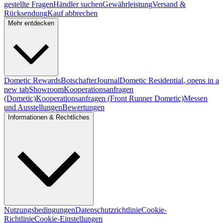
gestellte Fragen
Händler suchen
Gewährleistung
Versand &
Rücksendung
Kauf abbrechen
Mehr entdecken
Dometic Rewards
Botschafter
Journal
Dometic Residential
, opens in a
new tab
Showroom
Kooperationsanfragen
(Dometic)
Kooperationsanfragen (Front Runner Dometic)
Messen
und Ausstellungen
Bewertungen
Informationen & Rechtliches
Nutzungsbedingungen
Datenschutzrichtlinie
Cookie-
Richtlinie
Cookie-Einstellungen