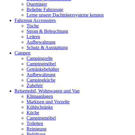
Querträger
Beliebte Fahrzeuge
Lerne unsere Dachträgersysteme kennen
Fahrzeug Accessoires
Tische
Strom & Beleuchtung
Leitern
Aufbewahrung
Schutz & Ausstattung
Campen
Campingzelte
Campingmöbel
Getränkebehälter
Aufbewahrung
Campingküche
Zubehör
Reisemobil, Wohnwagen und Van
Klimaanlagen
Markisen und Vorzelte
Kühlschränke
Küche
Campingmöbel
Toiletten
Reinigung
Belüftung