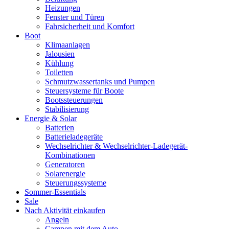
Heizungen
Fenster und Türen
Fahrsicherheit und Komfort
Boot
Klimaanlagen
Jalousien
Kühlung
Toiletten
Schmutzwassertanks und Pumpen
Steuersysteme für Boote
Bootssteuerungen
Stabilisierung
Energie & Solar
Batterien
Batterieladegeräte
Wechselrichter & Wechselrichter-Ladegerät-
Kombinationen
Generatoren
Solarenergie
Steuerungssysteme
Sommer-Essentials
Sale
Nach Aktivität einkaufen
Angeln
Campen mit dem Auto