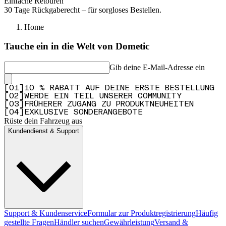
Einfache Retouren
30 Tage Rückgaberecht – für sorgloses Bestellen.
Home
Tauche ein in die Welt von Dometic
Gib deine E-Mail-Adresse ein
[
0
1
]
10 % RABATT AUF DEINE ERSTE BESTELLUNG
[
0
2
]
WERDE EIN TEIL UNSERER COMMUNITY
[
0
3
]
FRÜHERER ZUGANG ZU PRODUKTNEUHEITEN
[
0
4
]
EXKLUSIVE SONDERANGEBOTE
Rüste dein Fahrzeug aus
Kundendienst & Support
Support & Kundenservice
Formular zur Produktregistrierung
Häufig
gestellte Fragen
Händler suchen
Gewährleistung
Versand &