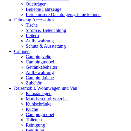
Querträger
Beliebte Fahrzeuge
Lerne unsere Dachträgersysteme kennen
Fahrzeug Accessoires
Tische
Strom & Beleuchtung
Leitern
Aufbewahrung
Schutz & Ausstattung
Campen
Campingzelte
Campingmöbel
Getränkebehälter
Aufbewahrung
Campingküche
Zubehör
Reisemobil, Wohnwagen und Van
Klimaanlagen
Markisen und Vorzelte
Kühlschränke
Küche
Campingmöbel
Toiletten
Reinigung
Belüftung