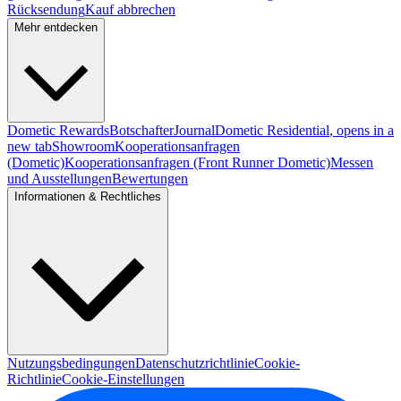
Rücksendung
Kauf abbrechen
Mehr entdecken
Dometic Rewards
Botschafter
Journal
Dometic Residential
, opens in a
new tab
Showroom
Kooperationsanfragen
(Dometic)
Kooperationsanfragen (Front Runner Dometic)
Messen
und Ausstellungen
Bewertungen
Informationen & Rechtliches
Nutzungsbedingungen
Datenschutzrichtlinie
Cookie-
Richtlinie
Cookie-Einstellungen