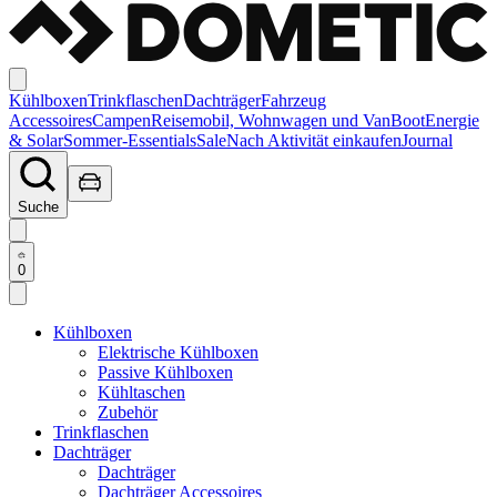
Kühlboxen
Trinkflaschen
Dachträger
Fahrzeug
Accessoires
Campen
Reisemobil, Wohnwagen und Van
Boot
Energie
& Solar
Sommer-Essentials
Sale
Nach Aktivität einkaufen
Journal
Suche
0
Kühlboxen
Elektrische Kühlboxen
Passive Kühlboxen
Kühltaschen
Zubehör
Trinkflaschen
Dachträger
Dachträger
Dachträger Accessoires