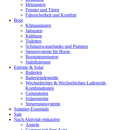
Heizungen
Fenster und Türen
Fahrsicherheit und Komfort
Boot
Klimaanlagen
Jalousien
Kühlung
Toiletten
Schmutzwassertanks und Pumpen
Steuersysteme für Boote
Bootssteuerungen
Stabilisierung
Energie & Solar
Batterien
Batterieladegeräte
Wechselrichter & Wechselrichter-Ladegerät-
Kombinationen
Generatoren
Solarenergie
Steuerungssysteme
Sommer-Essentials
Sale
Nach Aktivität einkaufen
Angeln
Campen mit dem Auto