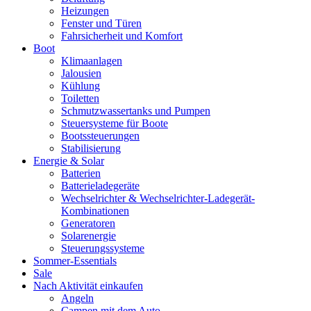
Heizungen
Fenster und Türen
Fahrsicherheit und Komfort
Boot
Klimaanlagen
Jalousien
Kühlung
Toiletten
Schmutzwassertanks und Pumpen
Steuersysteme für Boote
Bootssteuerungen
Stabilisierung
Energie & Solar
Batterien
Batterieladegeräte
Wechselrichter & Wechselrichter-Ladegerät-
Kombinationen
Generatoren
Solarenergie
Steuerungssysteme
Sommer-Essentials
Sale
Nach Aktivität einkaufen
Angeln
Campen mit dem Auto