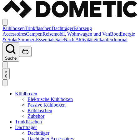
Kühlboxen
Trinkflaschen
Dachträger
Fahrzeug
Accessoires
Campen
Reisemobil, Wohnwagen und Van
Boot
Energie
& Solar
Sommer-Essentials
Sale
Nach Aktivität einkaufen
Journal
Suche
0
Kühlboxen
Elektrische Kühlboxen
Passive Kühlboxen
Kühltaschen
Zubehör
Trinkflaschen
Dachträger
Dachträger
Dachträger Accessoires