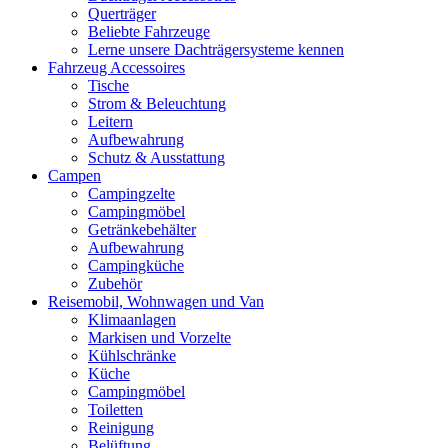
Querträger
Beliebte Fahrzeuge
Lerne unsere Dachträgersysteme kennen
Fahrzeug Accessoires
Tische
Strom & Beleuchtung
Leitern
Aufbewahrung
Schutz & Ausstattung
Campen
Campingzelte
Campingmöbel
Getränkebehälter
Aufbewahrung
Campingküche
Zubehör
Reisemobil, Wohnwagen und Van
Klimaanlagen
Markisen und Vorzelte
Kühlschränke
Küche
Campingmöbel
Toiletten
Reinigung
Belüftung