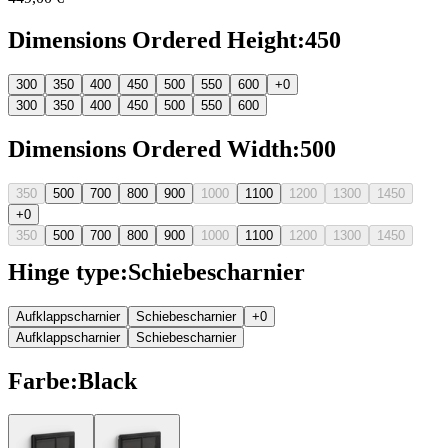
Dimensions Ordered Height
:
450
300
350
400
450
500
550
600
+0
300
350
400
450
500
550
600
Dimensions Ordered Width
:
500
350
500
700
800
900
1000
1100
1200
1300
1450
+0
350
500
700
800
900
1000
1100
1200
1300
1450
Hinge type
:
Schiebescharnier
Aufklappscharnier
Schiebescharnier
+0
Aufklappscharnier
Schiebescharnier
Farbe
:
Black