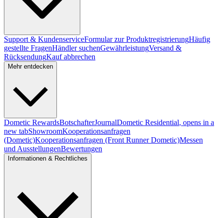
Support & Kundenservice
Formular zur Produktregistrierung
Häufig
gestellte Fragen
Händler suchen
Gewährleistung
Versand &
Rücksendung
Kauf abbrechen
Mehr entdecken
Dometic Rewards
Botschafter
Journal
Dometic Residential
, opens in a
new tab
Showroom
Kooperationsanfragen
(Dometic)
Kooperationsanfragen (Front Runner Dometic)
Messen
und Ausstellungen
Bewertungen
Informationen & Rechtliches