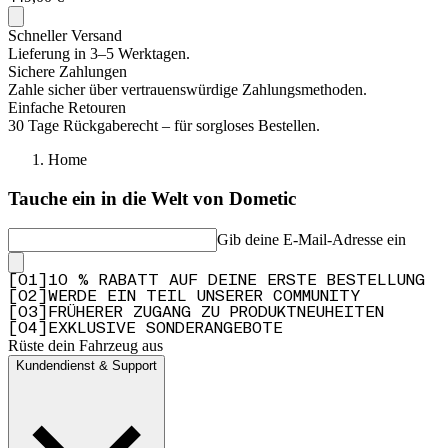
Schneller Versand
Lieferung in 3–5 Werktagen.
Sichere Zahlungen
Zahle sicher über vertrauenswürdige Zahlungsmethoden.
Einfache Retouren
30 Tage Rückgaberecht – für sorgloses Bestellen.
Home
Tauche ein in die Welt von Dometic
Gib deine E-Mail-Adresse ein
[
0
1
]
10 % RABATT AUF DEINE ERSTE BESTELLUNG
[
0
2
]
WERDE EIN TEIL UNSERER COMMUNITY
[
0
3
]
FRÜHERER ZUGANG ZU PRODUKTNEUHEITEN
[
0
4
]
EXKLUSIVE SONDERANGEBOTE
Rüste dein Fahrzeug aus
Kundendienst & Support