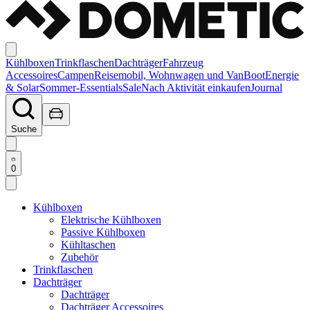
Kühlboxen
Trinkflaschen
Dachträger
Fahrzeug
Accessoires
Campen
Reisemobil, Wohnwagen und Van
Boot
Energie
& Solar
Sommer-Essentials
Sale
Nach Aktivität einkaufen
Journal
Suche
0
Kühlboxen
Elektrische Kühlboxen
Passive Kühlboxen
Kühltaschen
Zubehör
Trinkflaschen
Dachträger
Dachträger
Dachträger Accessoires