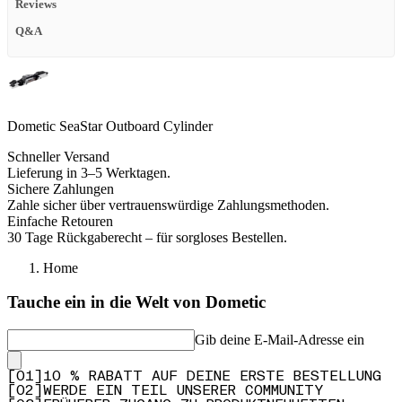
Reviews
Q&A
Dometic SeaStar Outboard Cylinder
Schneller Versand
Lieferung in 3–5 Werktagen.
Sichere Zahlungen
Zahle sicher über vertrauenswürdige Zahlungsmethoden.
Einfache Retouren
30 Tage Rückgaberecht – für sorgloses Bestellen.
Home
Tauche ein in die Welt von Dometic
Gib deine E-Mail-Adresse ein
[
0
1
]
10 % RABATT AUF DEINE ERSTE BESTELLUNG
[
0
2
]
WERDE EIN TEIL UNSERER COMMUNITY