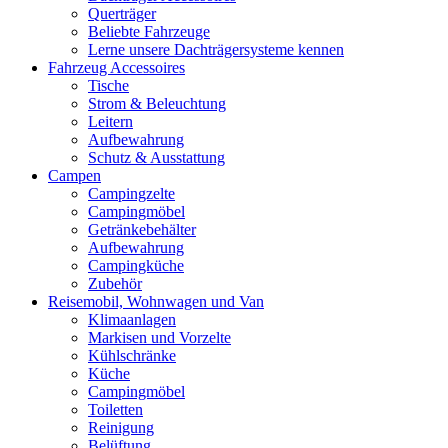
Querträger
Beliebte Fahrzeuge
Lerne unsere Dachträgersysteme kennen
Fahrzeug Accessoires
Tische
Strom & Beleuchtung
Leitern
Aufbewahrung
Schutz & Ausstattung
Campen
Campingzelte
Campingmöbel
Getränkebehälter
Aufbewahrung
Campingküche
Zubehör
Reisemobil, Wohnwagen und Van
Klimaanlagen
Markisen und Vorzelte
Kühlschränke
Küche
Campingmöbel
Toiletten
Reinigung
Belüftung