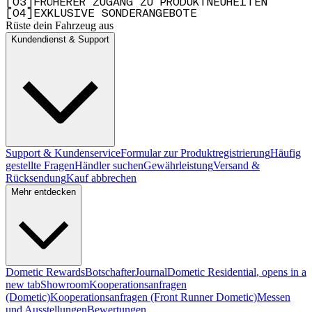
[
0
3
]
FRÜHERER ZUGANG ZU PRODUKTNEUHEITEN
[
0
4
]
EXKLUSIVE SONDERANGEBOTE
Rüste dein Fahrzeug aus
Kundendienst & Support
Support & Kundenservice
Formular zur Produktregistrierung
Häufig
gestellte Fragen
Händler suchen
Gewährleistung
Versand &
Rücksendung
Kauf abbrechen
Mehr entdecken
Dometic Rewards
Botschafter
Journal
Dometic Residential
, opens in a
new tab
Showroom
Kooperationsanfragen
(Dometic)
Kooperationsanfragen (Front Runner Dometic)
Messen
und Ausstellungen
Bewertungen