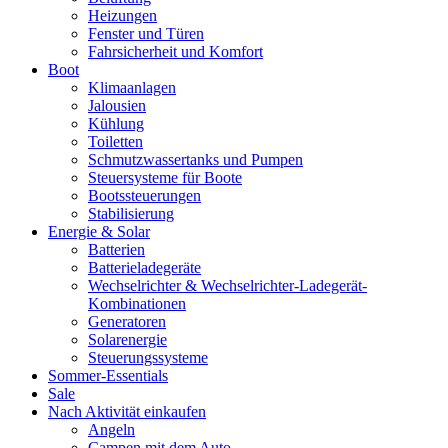
Heizungen
Fenster und Türen
Fahrsicherheit und Komfort
Boot
Klimaanlagen
Jalousien
Kühlung
Toiletten
Schmutzwassertanks und Pumpen
Steuersysteme für Boote
Bootssteuerungen
Stabilisierung
Energie & Solar
Batterien
Batterieladegeräte
Wechselrichter & Wechselrichter-Ladegerät-
Kombinationen
Generatoren
Solarenergie
Steuerungssysteme
Sommer-Essentials
Sale
Nach Aktivität einkaufen
Angeln
Campen mit dem Auto