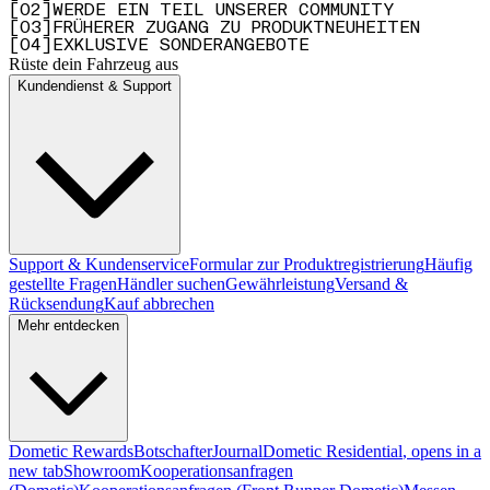
[
0
2
]
WERDE EIN TEIL UNSERER COMMUNITY
[
0
3
]
FRÜHERER ZUGANG ZU PRODUKTNEUHEITEN
[
0
4
]
EXKLUSIVE SONDERANGEBOTE
Rüste dein Fahrzeug aus
Kundendienst & Support
Support & Kundenservice
Formular zur Produktregistrierung
Häufig
gestellte Fragen
Händler suchen
Gewährleistung
Versand &
Rücksendung
Kauf abbrechen
Mehr entdecken
Dometic Rewards
Botschafter
Journal
Dometic Residential
, opens in a
new tab
Showroom
Kooperationsanfragen