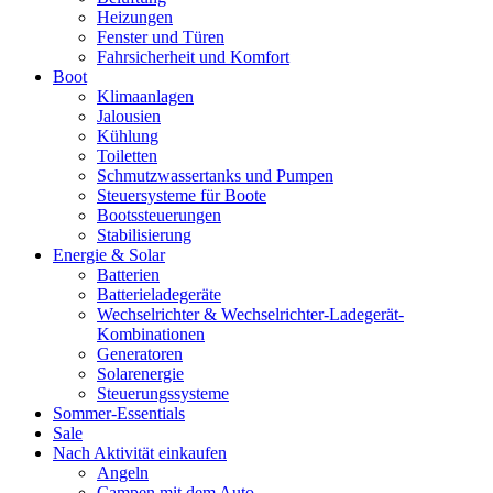
Heizungen
Fenster und Türen
Fahrsicherheit und Komfort
Boot
Klimaanlagen
Jalousien
Kühlung
Toiletten
Schmutzwassertanks und Pumpen
Steuersysteme für Boote
Bootssteuerungen
Stabilisierung
Energie & Solar
Batterien
Batterieladegeräte
Wechselrichter & Wechselrichter-Ladegerät-
Kombinationen
Generatoren
Solarenergie
Steuerungssysteme
Sommer-Essentials
Sale
Nach Aktivität einkaufen
Angeln
Campen mit dem Auto