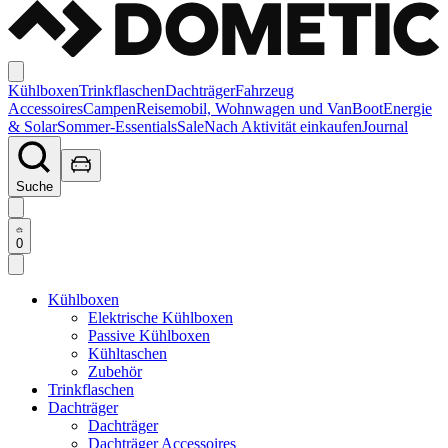
Kühlboxen
Trinkflaschen
Dachträger
Fahrzeug
Accessoires
Campen
Reisemobil, Wohnwagen und Van
Boot
Energie
& Solar
Sommer-Essentials
Sale
Nach Aktivität einkaufen
Journal
Suche
0
Kühlboxen
Elektrische Kühlboxen
Passive Kühlboxen
Kühltaschen
Zubehör
Trinkflaschen
Dachträger
Dachträger
Dachträger Accessoires