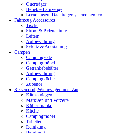
Querträger
Beliebte Fahrzeuge
Lerne unsere Dachträgersysteme kennen
Fahrzeug Accessoires
Tische
Strom & Beleuchtung
Leitern
Aufbewahrung
Schutz & Ausstattung
Campen
Campingzelte
Campingmöbel
Getränkebehälter
Aufbewahrung
Campingküche
Zubehör
Reisemobil, Wohnwagen und Van
Klimaanlagen
Markisen und Vorzelte
Kühlschränke
Küche
Campingmöbel
Toiletten
Reinigung
Belüftung