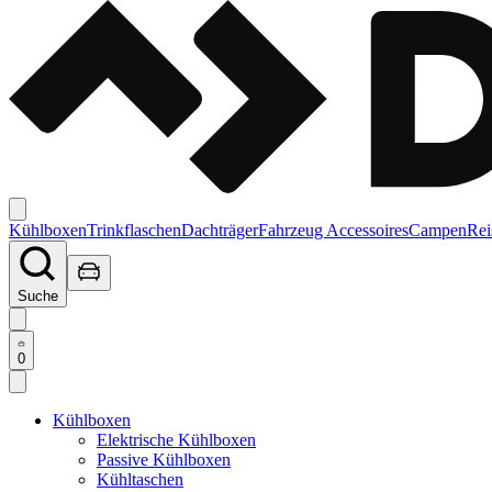
Kühlboxen
Trinkflaschen
Dachträger
Fahrzeug Accessoires
Campen
Rei
Suche
0
Kühlboxen
Elektrische Kühlboxen
Passive Kühlboxen
Kühltaschen