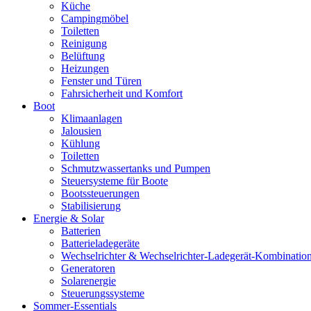
Küche
Campingmöbel
Toiletten
Reinigung
Belüftung
Heizungen
Fenster und Türen
Fahrsicherheit und Komfort
Boot
Klimaanlagen
Jalousien
Kühlung
Toiletten
Schmutzwassertanks und Pumpen
Steuersysteme für Boote
Bootssteuerungen
Stabilisierung
Energie & Solar
Batterien
Batterieladegeräte
Wechselrichter & Wechselrichter-Ladegerät-Kombinatio
Generatoren
Solarenergie
Steuerungssysteme
Sommer-Essentials