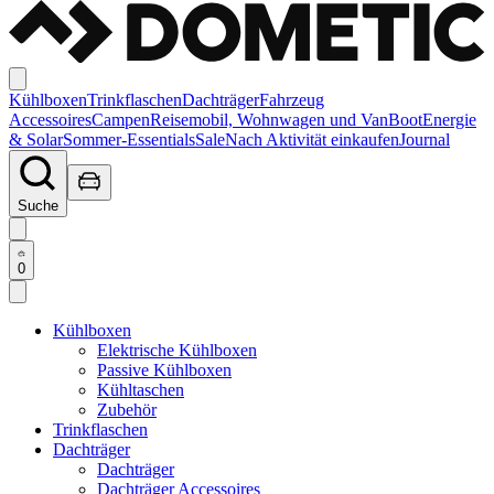
Kühlboxen
Trinkflaschen
Dachträger
Fahrzeug
Accessoires
Campen
Reisemobil, Wohnwagen und Van
Boot
Energie
& Solar
Sommer-Essentials
Sale
Nach Aktivität einkaufen
Journal
Suche
0
Kühlboxen
Elektrische Kühlboxen
Passive Kühlboxen
Kühltaschen
Zubehör
Trinkflaschen
Dachträger
Dachträger
Dachträger Accessoires