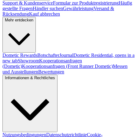
Support & Kundenservice
Formular zur Produktregistrierung
Häufig
gestellte Fragen
Händler suchen
Gewährleistung
Versand &
Rücksendung
Kauf abbrechen
Mehr entdecken
Dometic Rewards
Botschafter
Journal
Dometic Residential
, opens in a
new tab
Showroom
Kooperationsanfragen
(Dometic)
Kooperationsanfragen (Front Runner Dometic)
Messen
und Ausstellungen
Bewertungen
Informationen & Rechtliches
Nutzungsbedingungen
Datenschutzrichtlinie
Cookie-