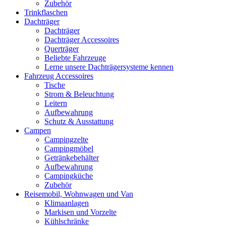
Zubehör
Trinkflaschen
Dachträger
Dachträger
Dachträger Accessoires
Querträger
Beliebte Fahrzeuge
Lerne unsere Dachträgersysteme kennen
Fahrzeug Accessoires
Tische
Strom & Beleuchtung
Leitern
Aufbewahrung
Schutz & Ausstattung
Campen
Campingzelte
Campingmöbel
Getränkebehälter
Aufbewahrung
Campingküche
Zubehör
Reisemobil, Wohnwagen und Van
Klimaanlagen
Markisen und Vorzelte
Kühlschränke