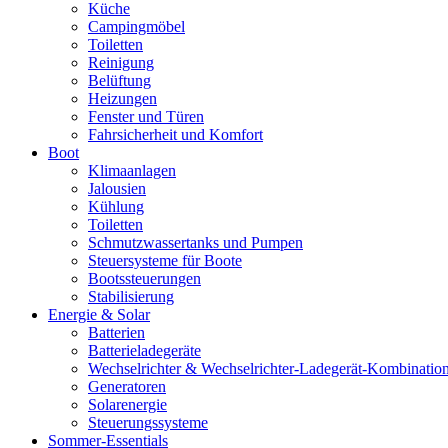
Küche
Campingmöbel
Toiletten
Reinigung
Belüftung
Heizungen
Fenster und Türen
Fahrsicherheit und Komfort
Boot
Klimaanlagen
Jalousien
Kühlung
Toiletten
Schmutzwassertanks und Pumpen
Steuersysteme für Boote
Bootssteuerungen
Stabilisierung
Energie & Solar
Batterien
Batterieladegeräte
Wechselrichter & Wechselrichter-Ladegerät-Kombinatio
Generatoren
Solarenergie
Steuerungssysteme
Sommer-Essentials