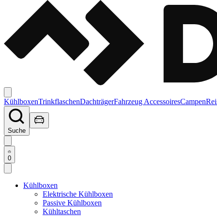
Kühlboxen
Trinkflaschen
Dachträger
Fahrzeug Accessoires
Campen
Rei
Suche
0
Kühlboxen
Elektrische Kühlboxen
Passive Kühlboxen
Kühltaschen