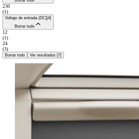
Borrar todo
230
(
1
)
Voltaje de entrada (DC)
[
4
]
Borrar todo
12
(
1
)
24
(
3
)
Borrar todo
Ver resultados
[
7
]