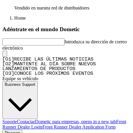
Vendido en nuestra red de distribuidores
Home
Adéntrate en el mundo Dometic
Introduzca su dirección de correo
electrónico
[
0
1
]
RECIBE LAS ÚLTIMAS NOTICIAS
[
0
2
]
MANTENTE AL DÍA SOBRE NUEVOS
LANZAMIENTOS DE PRODUCTOS
[
0
3
]
CONOCE LOS PRÓXIMOS EVENTOS
Equipe su vehículo
Business Support
Soporte
Contactar
Dometic para empresas
, opens in a new tab
Front
Runner Dealer Login
Front Runner Dealer Application Form
Discover