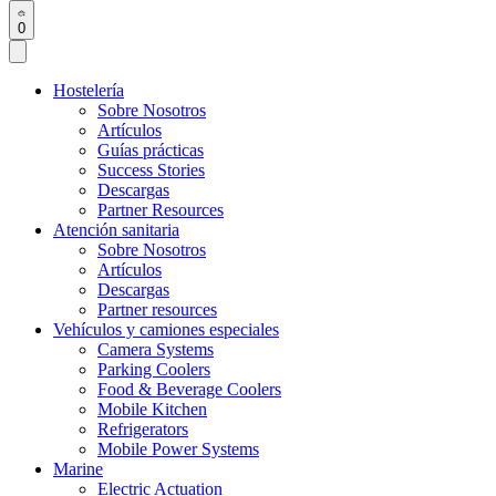
0
Hostelería
Sobre Nosotros
Artículos
Guías prácticas
Success Stories
Descargas
Partner Resources
Atención sanitaria
Sobre Nosotros
Artículos
Descargas
Partner resources
Vehículos y camiones especiales
Camera Systems
Parking Coolers
Food & Beverage Coolers
Mobile Kitchen
Refrigerators
Mobile Power Systems
Marine
Electric Actuation