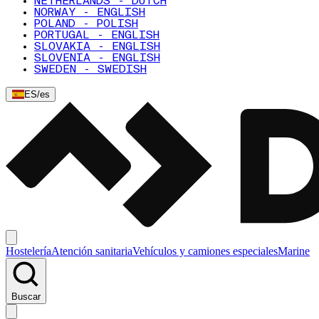
NETHERLANDS - DUTCH
NORWAY - ENGLISH
POLAND - POLISH
PORTUGAL - ENGLISH
SLOVAKIA - ENGLISH
SLOVENIA - ENGLISH
SWEDEN - SWEDISH
ES
/
es
Hostelería
Atención sanitaria
Vehículos y camiones especiales
Marine
Buscar