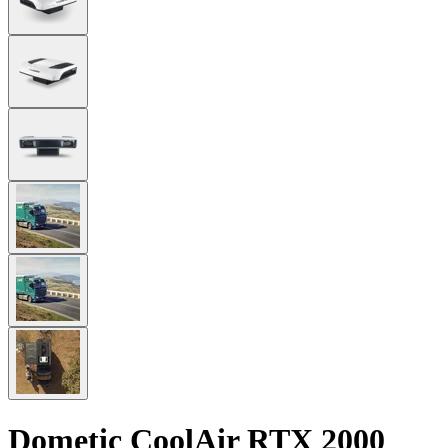
Dometic CoolAir RTX 2000