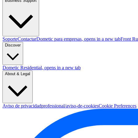
Business Support
Soporte
Contactar
Dometic para empresas
, opens in a new tab
Front Ru
Discover
Dometic Residential
, opens in a new tab
About & Legal
Aviso de privacidad
professional/aviso-de-cookies
Cookie Preferences