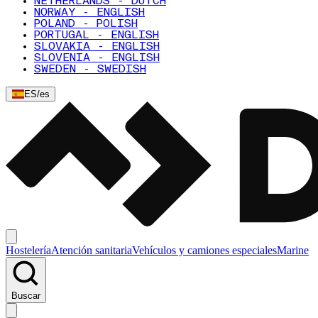
NETHERLANDS - DUTCH
NORWAY - ENGLISH
POLAND - POLISH
PORTUGAL - ENGLISH
SLOVAKIA - ENGLISH
SLOVENIA - ENGLISH
SWEDEN - SWEDISH
ES
/
es
Hostelería
Atención sanitaria
Vehículos y camiones especiales
Marine
Buscar