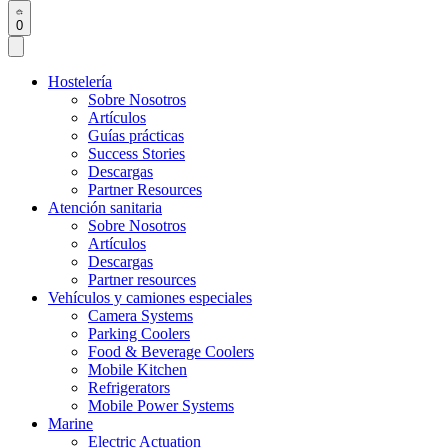
0
Hostelería
Sobre Nosotros
Artículos
Guías prácticas
Success Stories
Descargas
Partner Resources
Atención sanitaria
Sobre Nosotros
Artículos
Descargas
Partner resources
Vehículos y camiones especiales
Camera Systems
Parking Coolers
Food & Beverage Coolers
Mobile Kitchen
Refrigerators
Mobile Power Systems
Marine
Electric Actuation