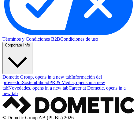
Términos y Condiciones B2B
Condiciones de uso
Corporate Info
Dometic Group
, opens in a new tab
Información del
proveedor
Sostenibilidad
PR & Media
, opens in a new
tab
Novedades
, opens in a new tab
Career at Dometic
, opens in a
new tab
© Dometic Group AB (PUBL) 2026