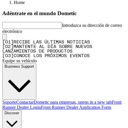
Home
Adéntrate en el mundo Dometic
Introduzca su dirección de correo
electrónico
[
0
1
]
RECIBE LAS ÚLTIMAS NOTICIAS
[
0
2
]
MANTENTE AL DÍA SOBRE NUEVOS
LANZAMIENTOS DE PRODUCTOS
[
0
3
]
CONOCE LOS PRÓXIMOS EVENTOS
Equipe su vehículo
Business Support
Soporte
Contactar
Dometic para empresas
, opens in a new tab
Front
Runner Dealer Login
Front Runner Dealer Application Form
Discover