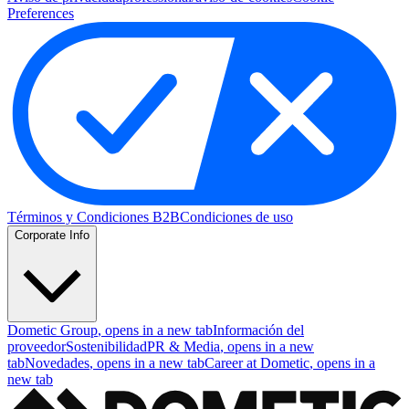
Preferences
Términos y Condiciones B2B
Condiciones de uso
Corporate Info
Dometic Group
, opens in a new tab
Información del
proveedor
Sostenibilidad
PR & Media
, opens in a new
tab
Novedades
, opens in a new tab
Career at Dometic
, opens in a
new tab