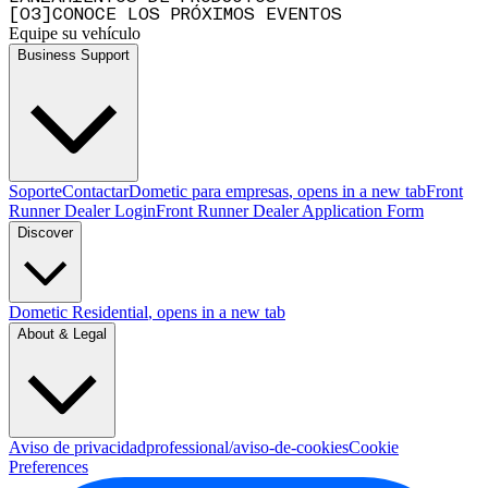
[
0
3
]
CONOCE LOS PRÓXIMOS EVENTOS
Equipe su vehículo
Business Support
Soporte
Contactar
Dometic para empresas
, opens in a new tab
Front
Runner Dealer Login
Front Runner Dealer Application Form
Discover
Dometic Residential
, opens in a new tab
About & Legal
Aviso de privacidad
professional/aviso-de-cookies
Cookie
Preferences