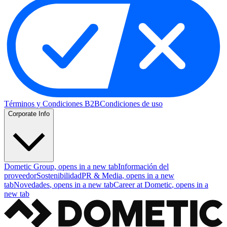
Términos y Condiciones B2B
Condiciones de uso
Corporate Info
Dometic Group
, opens in a new tab
Información del
proveedor
Sostenibilidad
PR & Media
, opens in a new
tab
Novedades
, opens in a new tab
Career at Dometic
, opens in a
new tab