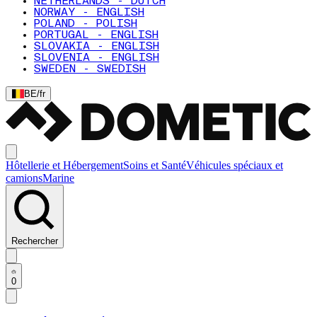
NETHERLANDS - DUTCH
NORWAY - ENGLISH
POLAND - POLISH
PORTUGAL - ENGLISH
SLOVAKIA - ENGLISH
SLOVENIA - ENGLISH
SWEDEN - SWEDISH
BE
/
fr
Hôtellerie et Hébergement
Soins et Santé
Véhicules spéciaux et
camions
Marine
Rechercher
0