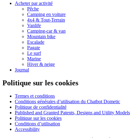
Acheter par activité
Pêche
Camping en voiture
4x4 & Tout-Terrain
Vanlife
Camping-car & van
Mountain bike
Escalade
Pagaie
Le surf
Marine
Hiver & neige
Journal
Politique sur les cookies
Termes et conditions
Conditions générales d’utilisation du Chatbot Dometic
Politique de confidentialité
Published and Granted Patents, Designs and Utility Models
Politique sur les cookies
Conditions d’utilisation
Accessibility