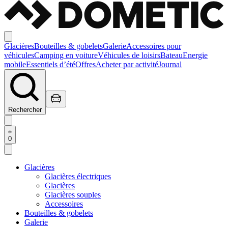
Glacières
Bouteilles & gobelets
Galerie
Accessoires pour
véhicules
Camping en voiture
Véhicules de loisirs
Bateau
Energie
mobile
Essentiels d’été
Offres
Acheter par activité
Journal
Rechercher
0
Glacières
Glacières électriques
Glacières
Glacières souples
Accessoires
Bouteilles & gobelets
Galerie