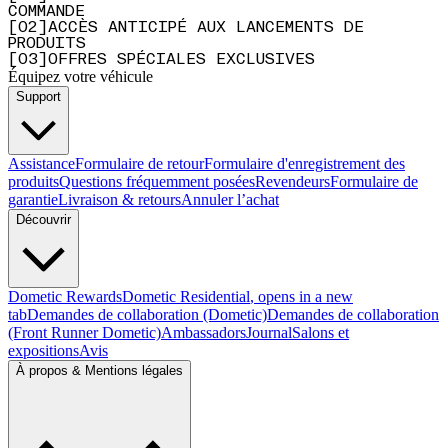
COMMANDE
[
0
2
]
ACCÈS ANTICIPÉ AUX LANCEMENTS DE
PRODUITS
[
0
3
]
OFFRES SPÉCIALES EXCLUSIVES
Équipez votre véhicule
Support
Assistance
Formulaire de retour
Formulaire d'enregistrement des
produits
Questions fréquemment posées
Revendeurs
Formulaire de
garantie
Livraison & retours
Annuler l’achat
Découvrir
Dometic Rewards
Dometic Residential
, opens in a new
tab
Demandes de collaboration (Dometic)
Demandes de collaboration
(Front Runner Dometic)
Ambassadors
Journal
Salons et
expositions
Avis
À propos & Mentions légales