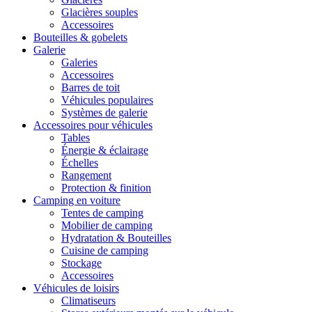
Glacières souples
Accessoires
Bouteilles & gobelets
Galerie
Galeries
Accessoires
Barres de toit
Véhicules populaires
Systèmes de galerie
Accessoires pour véhicules
Tables
Énergie & éclairage
Échelles
Rangement
Protection & finition
Camping en voiture
Tentes de camping
Mobilier de camping
Hydratation & Bouteilles
Cuisine de camping
Stockage
Accessoires
Véhicules de loisirs
Climatiseurs