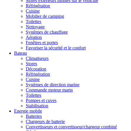
Stores extérieurs montés sur le véhicule
Réfrigération
Cuisine
Mobilier de camping
Toilettes
Nettoyage
Systèmes de chauffage
Aération
Fenêtres et portes
Favoriser la sécurité et le confort
Bateau
Climatiseurs
Stores
Décoration
Réfrigération
Cuisine
Systèmes de direction marine
Commande moteur marin
Toilettes
Pompes et cuves
Stabilisation
Energie mobile
Batteries
Chargeurs de batterie
Convertisseurs et convertisseur/chargeur combiné