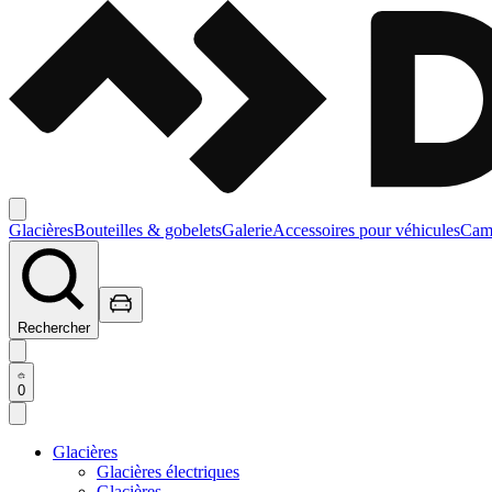
Glacières
Bouteilles & gobelets
Galerie
Accessoires pour véhicules
Camp
Rechercher
0
Glacières
Glacières électriques
Glacières