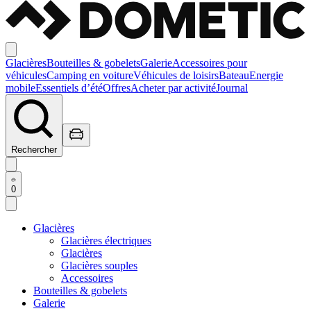
Glacières
Bouteilles & gobelets
Galerie
Accessoires pour
véhicules
Camping en voiture
Véhicules de loisirs
Bateau
Energie
mobile
Essentiels d’été
Offres
Acheter par activité
Journal
Rechercher
0
Glacières
Glacières électriques
Glacières
Glacières souples
Accessoires
Bouteilles & gobelets
Galerie