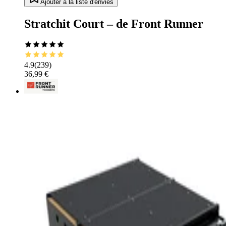
Ajouter à la liste d'envies
Stratchit Court – de Front Runner
4.9
(
239
)
36,99 €