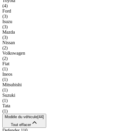
Toyota
(
4
)
Ford
(
3
)
Isuzu
(
3
)
Mazda
(
3
)
Nissan
(
2
)
Volkswagen
(
2
)
Fiat
(
1
)
Ineos
(
1
)
Mitsubishi
(
1
)
Suzuki
(
1
)
Tata
(
1
)
Modèle du véhicule
[
44
]
Tout effacer
Defender 110