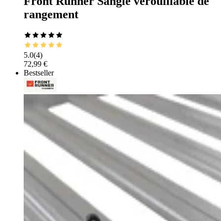
Front Runner Sangle verouillable de
rangement
5.0
(
4
)
72,99 €
Bestseller