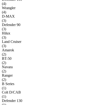
(
4
)
Wrangler
(
4
)
D-MAX
(
3
)
Defender 90
(
3
)
Hilux
(
3
)
Land Cruiser
(
3
)
Amarok
(
2
)
BT-50
(
2
)
Navara
(
2
)
Ranger
(
2
)
B Series
(
1
)
Colt D/CAB
(
1
)
Defender 130
(
1
)