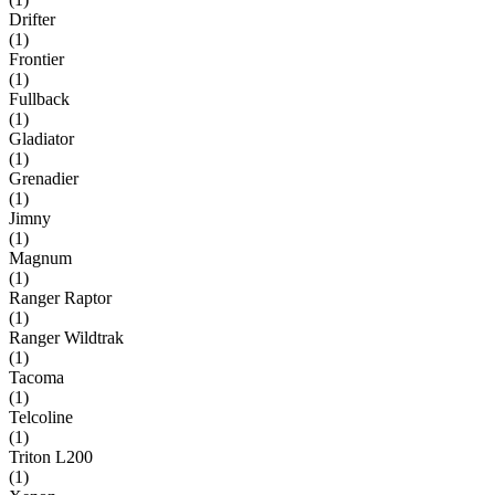
Drifter
(
1
)
Frontier
(
1
)
Fullback
(
1
)
Gladiator
(
1
)
Grenadier
(
1
)
Jimny
(
1
)
Magnum
(
1
)
Ranger Raptor
(
1
)
Ranger Wildtrak
(
1
)
Tacoma
(
1
)
Telcoline
(
1
)
Triton L200
(
1
)