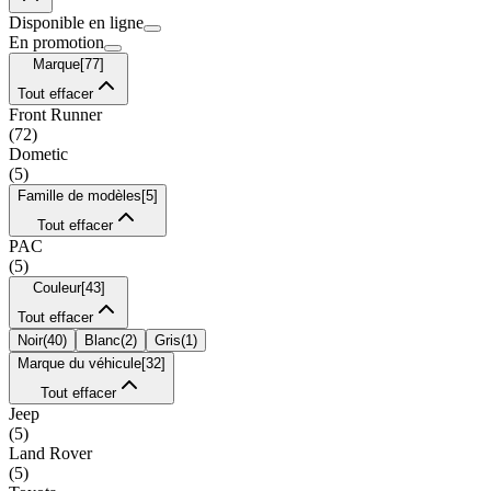
Disponible en ligne
En promotion
Marque
[
77
]
Tout effacer
Front Runner
(
72
)
Dometic
(
5
)
Famille de modèles
[
5
]
Tout effacer
PAC
(
5
)
Couleur
[
43
]
Tout effacer
Noir
(
40
)
Blanc
(
2
)
Gris
(
1
)
Marque du véhicule
[
32
]
Tout effacer
Jeep
(
5
)
Land Rover
(
5
)