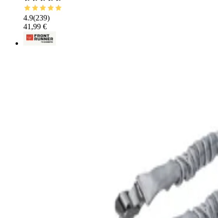
4.9
(
239
)
41,99 €