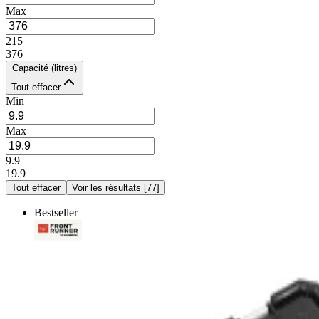
Max
215
376
Capacité (litres)
Tout effacer
Min
Max
9.9
19.9
Tout effacer
Voir les résultats
[
77
]
Bestseller