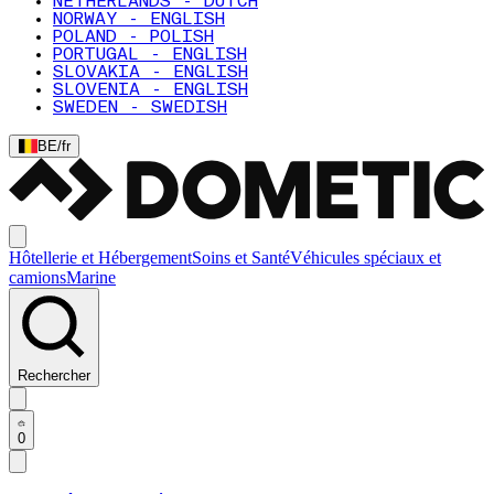
NETHERLANDS - DUTCH
NORWAY - ENGLISH
POLAND - POLISH
PORTUGAL - ENGLISH
SLOVAKIA - ENGLISH
SLOVENIA - ENGLISH
SWEDEN - SWEDISH
BE
/
fr
Hôtellerie et Hébergement
Soins et Santé
Véhicules spéciaux et
camions
Marine
Rechercher
0