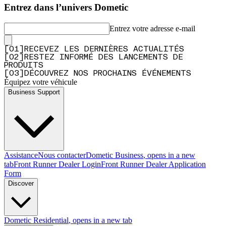
Entrez dans l’univers Dometic
Entrez votre adresse e-mail
[
0
1
]
RECEVEZ LES DERNIÈRES ACTUALITÉS
[
0
2
]
RESTEZ INFORMÉ DES LANCEMENTS DE
PRODUITS
[
0
3
]
DÉCOUVREZ NOS PROCHAINS ÉVÉNEMENTS
Équipez votre véhicule
Business Support
Assistance
Nous contacter
Dometic Business
, opens in a new
tab
Front Runner Dealer Login
Front Runner Dealer Application
Form
Discover
Dometic Residential
, opens in a new tab