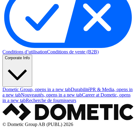
Conditions d’utilisation
Conditions de vente (B2B)
Corporate Info
Dometic Group
, opens in a new tab
Durabilité
PR & Media
, opens in
a new tab
Nouveautés
, opens in a new tab
Career at Dometic
, opens
in a new tab
Recherche de fournisseurs
© Dometic Group AB (PUBL) 2026