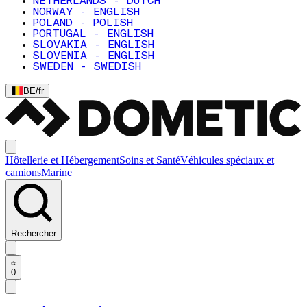
NETHERLANDS - DUTCH
NORWAY - ENGLISH
POLAND - POLISH
PORTUGAL - ENGLISH
SLOVAKIA - ENGLISH
SLOVENIA - ENGLISH
SWEDEN - SWEDISH
BE
/
fr
Hôtellerie et Hébergement
Soins et Santé
Véhicules spéciaux et
camions
Marine
Rechercher
0