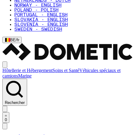
NETHERLANDS - DUTCH
NORWAY - ENGLISH
POLAND - POLISH
PORTUGAL - ENGLISH
SLOVAKIA - ENGLISH
SLOVENIA - ENGLISH
SWEDEN - SWEDISH
BE
/
fr
Hôtellerie et Hébergement
Soins et Santé
Véhicules spéciaux et
camions
Marine
Rechercher
0