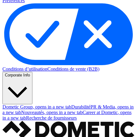
Preferences
Conditions d’utilisation
Conditions de vente (B2B)
Corporate Info
Dometic Group
, opens in a new tab
Durabilité
PR & Media
, opens in
a new tab
Nouveautés
, opens in a new tab
Career at Dometic
, opens
in a new tab
Recherche de fournisseurs