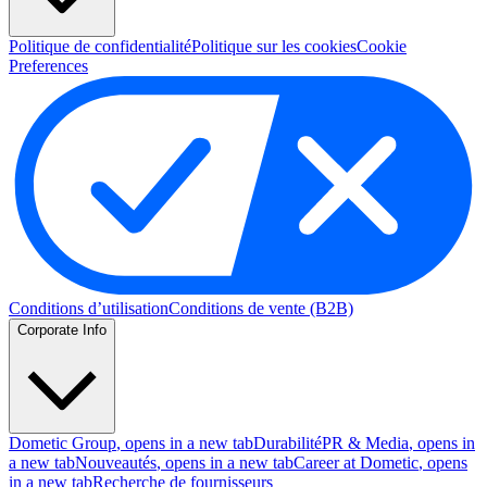
Politique de confidentialité
Politique sur les cookies
Cookie
Preferences
Conditions d’utilisation
Conditions de vente (B2B)
Corporate Info
Dometic Group
, opens in a new tab
Durabilité
PR & Media
, opens in
a new tab
Nouveautés
, opens in a new tab
Career at Dometic
, opens
in a new tab
Recherche de fournisseurs