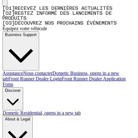
[
0
1
]
RECEVEZ LES DERNIÈRES ACTUALITÉS
[
0
2
]
RESTEZ INFORMÉ DES LANCEMENTS DE
PRODUITS
[
0
3
]
DÉCOUVREZ NOS PROCHAINS ÉVÉNEMENTS
Équipez votre véhicule
Business Support
Assistance
Nous contacter
Dometic Business
, opens in a new
tab
Front Runner Dealer Login
Front Runner Dealer Application
Form
Discover
Dometic Residential
, opens in a new tab
About & Legal