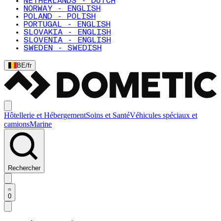
NETHERLANDS - DUTCH
NORWAY - ENGLISH
POLAND - POLISH
PORTUGAL - ENGLISH
SLOVAKIA - ENGLISH
SLOVENIA - ENGLISH
SWEDEN - SWEDISH
BE
/
fr
Hôtellerie et Hébergement
Soins et Santé
Véhicules spéciaux et
camions
Marine
Rechercher
0