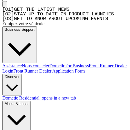
[
0
1
]
GET THE LATEST NEWS
[
0
2
]
STAY UP TO DATE ON PRODUCT LAUNCHES
[
0
3
]
GET TO KNOW ABOUT UPCOMING EVENTS
Équipez votre véhicule
Business Support
Assistance
Nous contacter
Dometic for Business
Front Runner Dealer
Login
Front Runner Dealer Application Form
Discover
Dometic Residential
, opens in a new tab
About & Legal