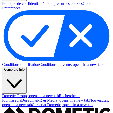
Politique de confidentialité
Politique sur les cookies
Cookie
Preferences
Conditions d’utilisation
Conditions de vente
, opens in a new tab
Corporate Info
Dometic Group
, opens in a new tab
Recherche de
fournisseurs
Durabilité
PR & Media
, opens in a new tab
Nouveautés
,
opens in a new tab
Career at Dometic
, opens in a new tab