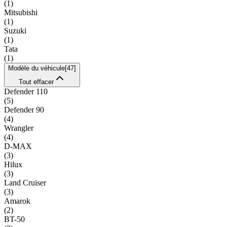
(
1
)
Mitsubishi
(
1
)
Suzuki
(
1
)
Tata
(
1
)
Modèle du véhicule
[
47
]
Tout effacer
Defender 110
(
5
)
Defender 90
(
4
)
Wrangler
(
4
)
D-MAX
(
3
)
Hilux
(
3
)
Land Cruiser
(
3
)
Amarok
(
2
)
BT-50