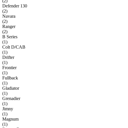
(
2
)
Defender 130
(
2
)
Navara
(
2
)
Ranger
(
2
)
B Series
(
1
)
Colt D/CAB
(
1
)
Drifter
(
1
)
Frontier
(
1
)
Fullback
(
1
)
Gladiator
(
1
)
Grenadier
(
1
)
Jimny
(
1
)
Magnum
(
1
)