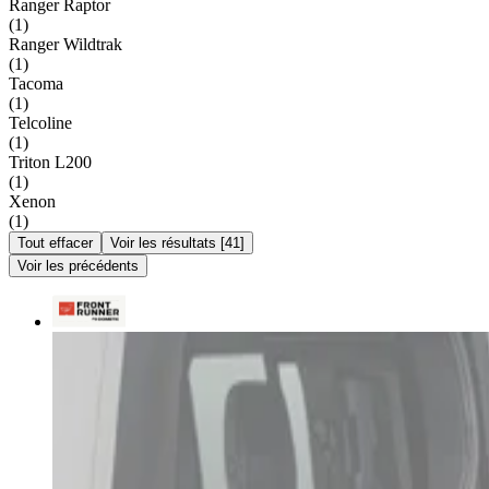
Ranger Raptor
(
1
)
Ranger Wildtrak
(
1
)
Tacoma
(
1
)
Telcoline
(
1
)
Triton L200
(
1
)
Xenon
(
1
)
Tout effacer
Voir les résultats
[
41
]
Voir les précédents