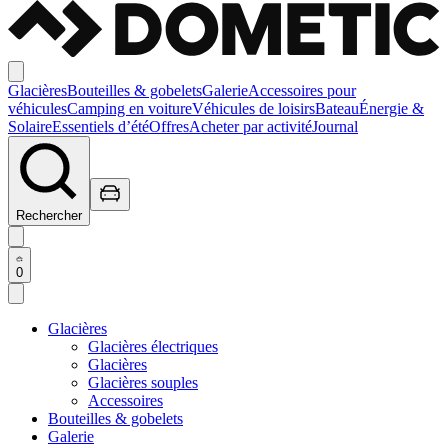
Glacières
Bouteilles & gobelets
Galerie
Accessoires pour
véhicules
Camping en voiture
Véhicules de loisirs
Bateau
Énergie &
Solaire
Essentiels d’été
Offres
Acheter par activité
Journal
Rechercher
0
Glacières
Glacières électriques
Glacières
Glacières souples
Accessoires
Bouteilles & gobelets
Galerie