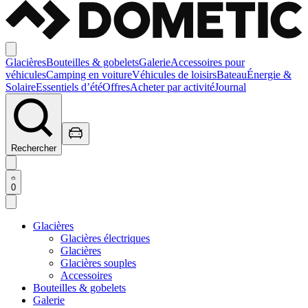
Glacières
Bouteilles & gobelets
Galerie
Accessoires pour
véhicules
Camping en voiture
Véhicules de loisirs
Bateau
Énergie &
Solaire
Essentiels d’été
Offres
Acheter par activité
Journal
Rechercher
0
Glacières
Glacières électriques
Glacières
Glacières souples
Accessoires
Bouteilles & gobelets
Galerie