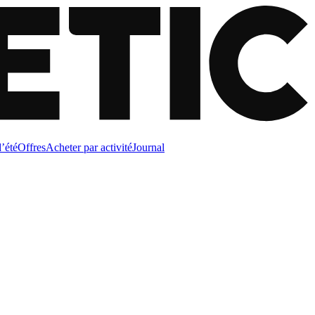
d’été
Offres
Acheter par activité
Journal