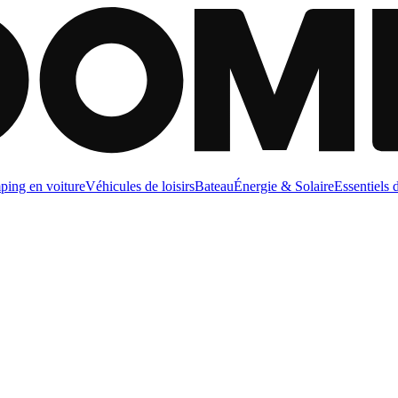
ing en voiture
Véhicules de loisirs
Bateau
Énergie & Solaire
Essentiels 