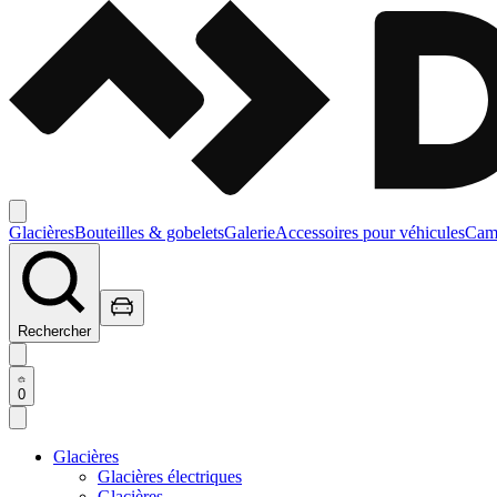
Glacières
Bouteilles & gobelets
Galerie
Accessoires pour véhicules
Camp
Rechercher
0
Glacières
Glacières électriques
Glacières