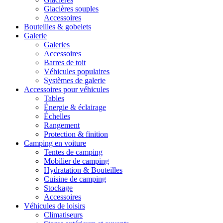
Glacières souples
Accessoires
Bouteilles & gobelets
Galerie
Galeries
Accessoires
Barres de toit
Véhicules populaires
Systèmes de galerie
Accessoires pour véhicules
Tables
Énergie & éclairage
Échelles
Rangement
Protection & finition
Camping en voiture
Tentes de camping
Mobilier de camping
Hydratation & Bouteilles
Cuisine de camping
Stockage
Accessoires
Véhicules de loisirs
Climatiseurs