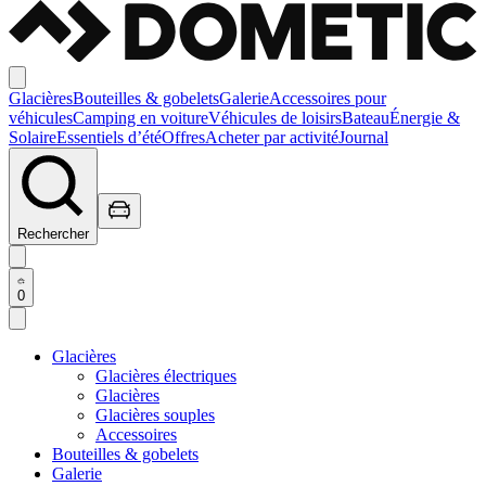
Glacières
Bouteilles & gobelets
Galerie
Accessoires pour
véhicules
Camping en voiture
Véhicules de loisirs
Bateau
Énergie &
Solaire
Essentiels d’été
Offres
Acheter par activité
Journal
Rechercher
0
Glacières
Glacières électriques
Glacières
Glacières souples
Accessoires
Bouteilles & gobelets
Galerie