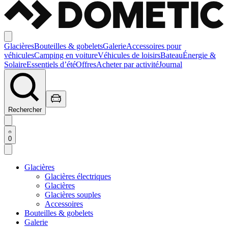
Glacières
Bouteilles & gobelets
Galerie
Accessoires pour
véhicules
Camping en voiture
Véhicules de loisirs
Bateau
Énergie &
Solaire
Essentiels d’été
Offres
Acheter par activité
Journal
Rechercher
0
Glacières
Glacières électriques
Glacières
Glacières souples
Accessoires
Bouteilles & gobelets
Galerie