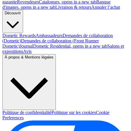
garantie
Revendeurs
Catalogues
, opens in a new tab
Banque
d'images
, opens in a new tab
Livraison & retours
Annuler l’achat
Découvrir
Dometic Rewards
Ambassadeurs
Demandes de collaboration
(Dometic)
Demandes de collaboration (Front Runner
Dometic)
Journal
Dometic Residential
, opens in a new tab
Salons et
expositions
Avis
À propos & Mentions légales
Politique de confidentialité
Politique sur les cookies
Cookie
Preferences