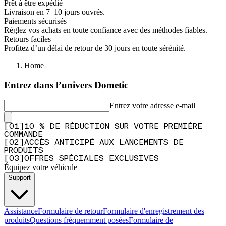
Prêt à être expédié
Livraison en 7–10 jours ouvrés.
Paiements sécurisés
Réglez vos achats en toute confiance avec des méthodes fiables.
Retours faciles
Profitez d’un délai de retour de 30 jours en toute sérénité.
Home
Entrez dans l’univers Dometic
Entrez votre adresse e-mail
[
0
1
]
10 % DE RÉDUCTION SUR VOTRE PREMIÈRE
COMMANDE
[
0
2
]
ACCÈS ANTICIPÉ AUX LANCEMENTS DE
PRODUITS
[
0
3
]
OFFRES SPÉCIALES EXCLUSIVES
Équipez votre véhicule
Support
Assistance
Formulaire de retour
Formulaire d'enregistrement des
produits
Questions fréquemment posées
Formulaire de