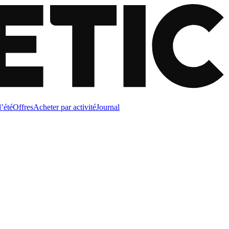
d’été
Offres
Acheter par activité
Journal