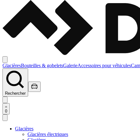
Glacières
Bouteilles & gobelets
Galerie
Accessoires pour véhicules
Camp
Rechercher
0
Glacières
Glacières électriques
Glacières