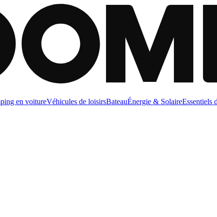
ing en voiture
Véhicules de loisirs
Bateau
Énergie & Solaire
Essentiels 