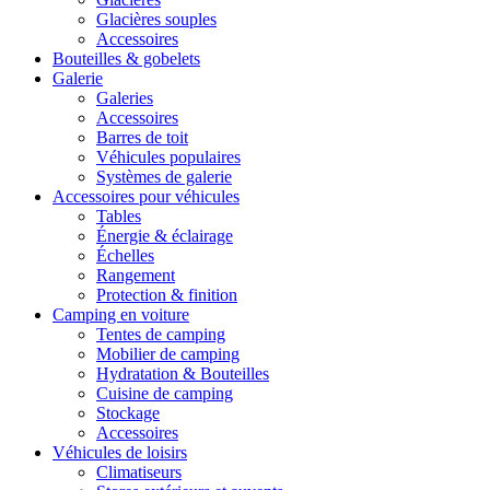
Glacières souples
Accessoires
Bouteilles & gobelets
Galerie
Galeries
Accessoires
Barres de toit
Véhicules populaires
Systèmes de galerie
Accessoires pour véhicules
Tables
Énergie & éclairage
Échelles
Rangement
Protection & finition
Camping en voiture
Tentes de camping
Mobilier de camping
Hydratation & Bouteilles
Cuisine de camping
Stockage
Accessoires
Véhicules de loisirs
Climatiseurs